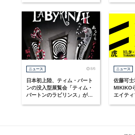
集
8/6
ニュース
ニュース
日本初上陸、ティム・バート
佐藤可士
ンの没入型展覧会「ティム・
MIKI
バートンのラビリンス」が東
エイティ
京・豊洲で開催
「虎ノ門
催