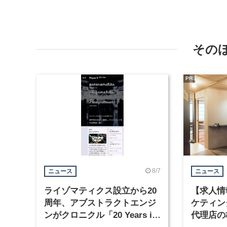
その
PR
8/7
ニュース
ニュース
ライゾマティクス設立から20
【求人情
周年、アブストラクトエンジ
ケティン
ンがクロニクル「20 Years in
代理店の
Motion」を公開
グラフィ