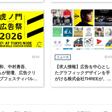
PR
8/5
8/
ニュース
和、中村勇吾、
【求人情報】広告を中心とし
KOらが登壇、広告クリ
たグラフィックデザインを手
ブフェスティバル
がける株式会社THREEが、グ
広告祭」の第2回が開
ラフィックデザイナーを募集