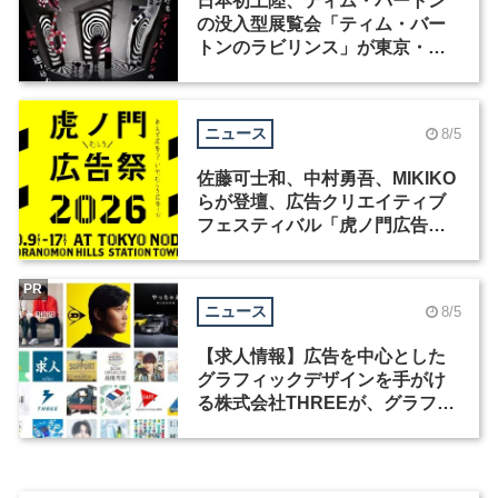
日本初上陸、ティム・バートン
の没入型展覧会「ティム・バー
トンのラビリンス」が東京・豊
洲で開催
ニュース
8/5
佐藤可士和、中村勇吾、MIKIKO
らが登壇、広告クリエイティブ
フェスティバル「虎ノ門広告
祭」の第2回が開催
PR
ニュース
8/5
【求人情報】広告を中心とした
グラフィックデザインを手がけ
る株式会社THREEが、グラフィ
ックデザイナーを募集