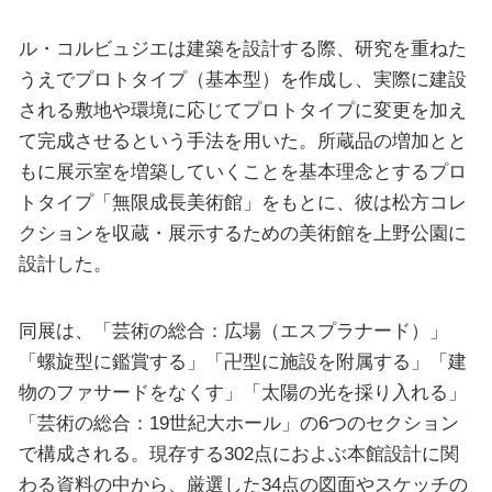
ル・コルビュジエは建築を設計する際、研究を重ねた
うえでプロトタイプ（基本型）を作成し、実際に建設
される敷地や環境に応じてプロトタイプに変更を加え
て完成させるという手法を用いた。所蔵品の増加とと
もに展示室を増築していくことを基本理念とするプロ
トタイプ「無限成長美術館」をもとに、彼は松方コレ
クションを収蔵・展示するための美術館を上野公園に
設計した。
同展は、「芸術の総合：広場（エスプラナード）」
「螺旋型に鑑賞する」「卍型に施設を附属する」「建
物のファサードをなくす」「太陽の光を採り入れる」
「芸術の総合：19世紀大ホール」の6つのセクション
で構成される。現存する302点におよぶ本館設計に関
わる資料の中から、厳選した34点の図面やスケッチの