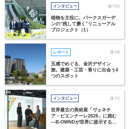
PR
インタビュー
7/13
植物を主役に。パークスガーデ
ンの“残して磨く”リニューアル
プロジェクト（1）
レポート
7/8
五感でめぐる、金沢デザイン
旅。建築・工芸・香りに出会う4
つのスポット
PR
インタビュー
7/2
世界最古の美術展「ヴェネチ
ア・ビエンナーレ2026」に挑む
―B-OWNDが世界に提示する美
の基準とは？（前編）