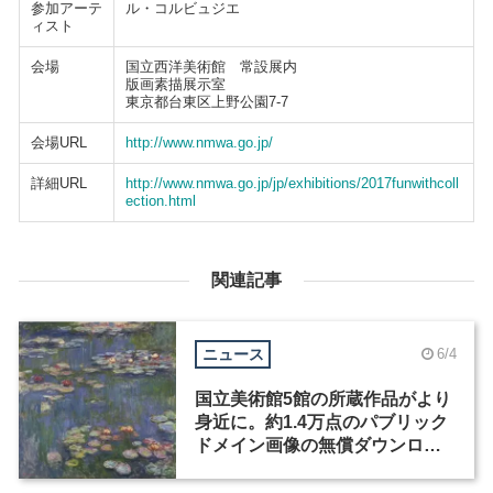
参加アーテ
ル・コルビュジエ
ィスト
会場
国立西洋美術館 常設展内
版画素描展示室
東京都台東区上野公園7-7
会場URL
http://www.nmwa.go.jp/
詳細URL
http://www.nmwa.go.jp/jp/exhibitions/2017funwithcoll
ection.html
関連記事
ニュース
6/4
国立美術館5館の所蔵作品がより
身近に。約1.4万点のパブリック
ドメイン画像の無償ダウンロー
ドが開始