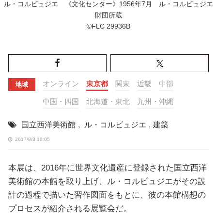
ル・コルビュジエ 《文化センター》1956年7月 ル・コルビュジエ
財団所蔵
©FLC 29936B
オンライン
東京都
関東
近畿
中部
地域
中国・四国
北海道・東北
九州・沖縄
国立西洋美術館
,
ル・コルビュジエ
,
建築
2017/8/3 10:05
本展は、2016年に世界文化遺産に登録された国立西洋
美術館の本館を取り上げ、ル・コルビュジエがその設
計の過程で描いた習作図面をもとに、彼の本館構想の
プロセスが紹介される展覧会だ。