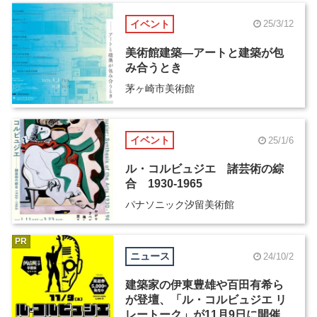
イベント
25/3/12
美術館建築―アートと建築が包
み合うとき
茅ヶ崎市美術館
イベント
25/1/6
ル・コルビュジエ 諸芸術の綜
合 1930-1965
パナソニック汐留美術館
PR
ニュース
24/10/2
建築家の伊東豊雄や百田有希ら
が登壇、「ル・コルビュジエ リ
レートーク」が11月9日に開催