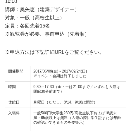
16:00
講師：奥矢恵（建築デザイナー）
対象：一般（高校生以上）
定員：各回先着15名
※観覧券が必要、事前申込（先着順）
※申込方法は下記詳細URLをご覧ください。
開催期間
2017/06/09(金)～2017/09/24(日)
※イベント会期は終了しました
時間
9:30～17:30（金・土は21:00まで／いずれも入館は
閉館30分前まで）
休館日
月曜日（ただし、8/14、9/18は開館）
入場料
一般500円/大学生250円/高校生以下および18歳未
満・65歳以上は無料（入館の際に学生証または年齢
の確認ができるものを要提示）