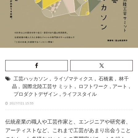
工芸ハッカソン
,
ライゾマティクス
,
石橋素
,
林千
晶
,
国際北陸工芸サ ミット
,
ロフトワーク
,
アート
,
プロダクトデザイン
,
ライフスタイル
2017/7/21 15:55
伝統産業の職人や工芸作家と、エンジニアや研究者、
アーティストなど、これまで工芸があまり出会うこと