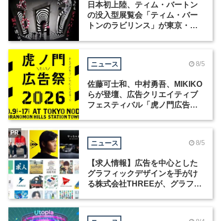
日本初上陸、ティム・バートン
の没入型展覧会「ティム・バー
トンのラビリンス」が東京・豊
洲で開催
ニュース
8/5
佐藤可士和、中村勇吾、MIKIKO
らが登壇、広告クリエイティブ
フェスティバル「虎ノ門広告
祭」の第2回が開催
PR
ニュース
8/5
【求人情報】広告を中心とした
グラフィックデザインを手がけ
る株式会社THREEが、グラフィ
ックデザイナーを募集