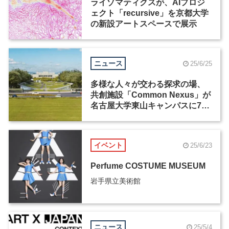
ライゾマティクスが、AIプロジ
ェクト「recursive」を京都大学
の新設アートスペースで展示
ニュース
25/6/25
多様な人々が交わる探求の場、
共創施設「Common Nexus」が
名古屋大学東山キャンパスに7月
1日開館
イベント
25/6/23
Perfume COSTUME MUSEUM
岩手県立美術館
ニュース
25/5/4