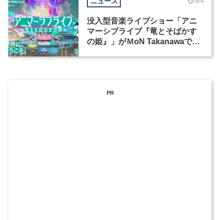
ニュース
8/4
没入型音楽ライブショー「アニ
マーシブライブ『竜とそばかす
の姫』」がＭoN Takanawaで開
催
PR