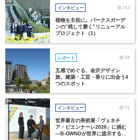
PR
インタビュー
7/13
植物を主役に。パークスガーデ
ンの“残して磨く”リニューアル
プロジェクト（1）
レポート
7/8
五感でめぐる、金沢デザイン
旅。建築・工芸・香りに出会う4
つのスポット
PR
インタビュー
7/2
世界最古の美術展「ヴェネチ
ア・ビエンナーレ2026」に挑む
―B-OWNDが世界に提示する美