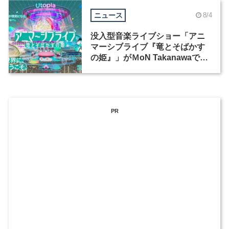
ニュース
8/4
没入型音楽ライブショー「アニ
マーシブライブ『竜とそばかす
の姫』」がＭoN Takanawaで開
催
PR