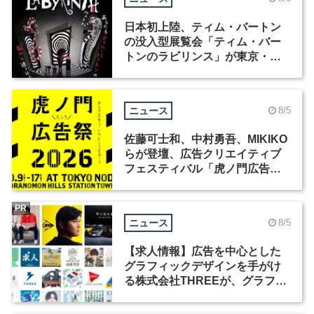
日本初上陸、ティム・バートン
の没入型展覧会「ティム・バー
トンのラビリンス」が東京・豊
洲で開催
ニュース
8/5
佐藤可士和、中村勇吾、MIKIKO
らが登壇、広告クリエイティブ
フェスティバル「虎ノ門広告
祭」の第2回が開催
PR
ニュース
8/5
【求人情報】広告を中心とした
グラフィックデザインを手がけ
る株式会社THREEが、グラフィ
ックデザイナーを募集