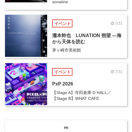
sonatine
イベント
7/31
瀧本幹也 LUNATION 朔望 ―海
から天体を読む
茅ヶ崎市美術館
イベント
7/31
PxP 2026
【Stage A】寺田倉庫 D HALL／
【Stage B】WHAT CAFE
PR