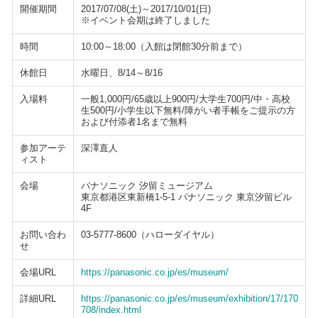
開催期間
2017/07/08(土)～2017/10/01(日)
※イベント会期は終了しました
時間
10:00～18:00（入館は閉館30分前まで）
休館日
水曜日、8/14～8/16
入場料
一般1,000円/65歳以上900円/大学生700円/中・高校
生500円/小学生以下無料/障がい者手帳をご提示の方
および付添者1名まで無料
参加アーテ
深澤直人
ィスト
会場
パナソニック 汐留ミュージアム
東京都港区東新橋1-5-1 パナソニック 東京汐留ビル
4F
お問い合わ
03-5777-8600（ハローダイヤル）
せ
会場URL
https://panasonic.co.jp/es/museum/
詳細URL
https://panasonic.co.jp/es/museum/exhibition/17/170
708/index.html