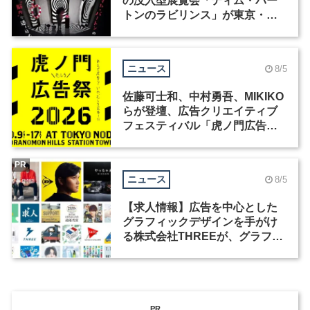
の没入型展覧会「ティム・バー
トンのラビリンス」が東京・豊
洲で開催
ニュース
8/5
佐藤可士和、中村勇吾、MIKIKO
らが登壇、広告クリエイティブ
フェスティバル「虎ノ門広告
祭」の第2回が開催
PR
ニュース
8/5
【求人情報】広告を中心とした
グラフィックデザインを手がけ
る株式会社THREEが、グラフィ
ックデザイナーを募集
PR