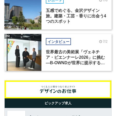
レポート
7/8
五感でめぐる、金沢デザイン
旅。建築・工芸・香りに出会う4
つのスポット
PR
インタビュー
7/2
世界最古の美術展「ヴェネチ
ア・ビエンナーレ2026」に挑む
―B-OWNDが世界に提示する美
の基準とは？（前編）
ピックアップ求人