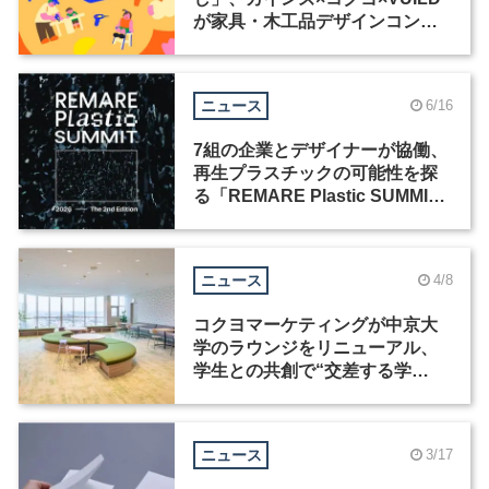
が家具・木工品デザインコンペ
ティションを共同開催
ニュース
6/16
7組の企業とデザイナーが協働、
再生プラスチックの可能性を探
る「REMARE Plastic SUMMIT
2026」が開催
ニュース
4/8
コクヨマーケティングが中京大
学のラウンジをリニューアル、
学生との共創で“交差する学
び”の場を実現
ニュース
3/17