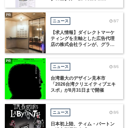
Motion」を公開
PR
ニュース
8/7
【求人情報】ダイレクトマーケ
ティングを主軸とした広告代理
店の株式会社ラインが、グラフ
ィックデザイナーを募集
PR
ニュース
8/6
台湾最大のデザイン見本市
「2026台湾クリエイティブエキ
スポ」が8月31日まで開催
ニュース
8/6
日本初上陸、ティム・バートン