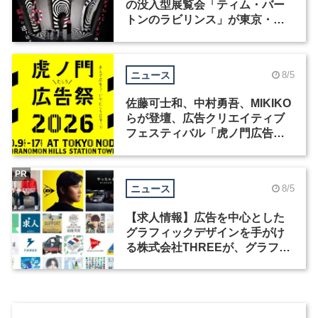
の没入型展覧会「ティム・バー
トンのラビリンス」が東京・豊
洲で開催
ニュース
8/5
佐藤可士和、中村勇吾、MIKIKO
らが登壇、広告クリエイティブ
フェスティバル「虎ノ門広告
祭」の第2回が開催
PR
ニュース
8/5
【求人情報】広告を中心とした
グラフィックデザインを手がけ
る株式会社THREEが、グラフィ
ックデザイナーを募集