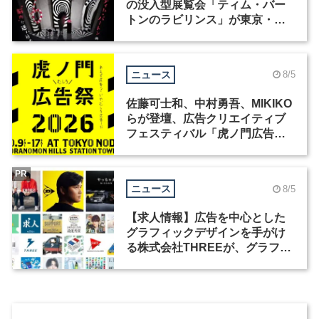
の没入型展覧会「ティム・バー
トンのラビリンス」が東京・豊
洲で開催
ニュース
8/5
佐藤可士和、中村勇吾、MIKIKO
らが登壇、広告クリエイティブ
フェスティバル「虎ノ門広告
祭」の第2回が開催
PR
ニュース
8/5
【求人情報】広告を中心とした
グラフィックデザインを手がけ
る株式会社THREEが、グラフィ
ックデザイナーを募集