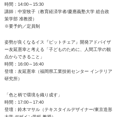
時間：14:00～15:30
講師：中室牧子（教育経済学者/慶應義塾大学 総合政
策学部 准教授）
※要予約／定員制
姿勢が良くなるイス『ピットチェア』開発アドバイザ
ー友延憲幸と考える「子どものために、人間工学の観
点からできること」
時間：16:00～16:40
登壇：友延憲幸（福岡県工業技術センター インテリア
研究所）
「色と柄で環境を織り成す」
時間：17:00～17:40
登壇：鈴木マサル（テキスタイルデザイナー/東京造形
大学 デザイン学科 教授）