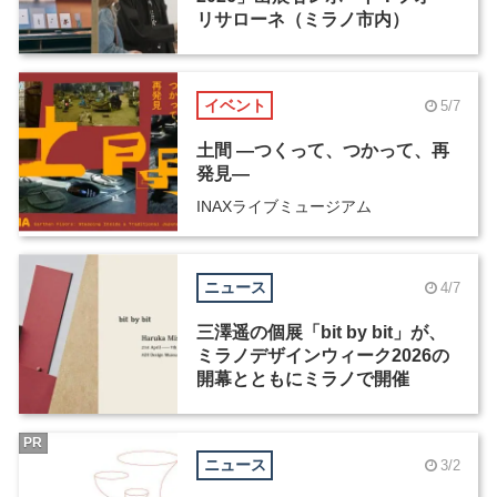
リサローネ（ミラノ市内）
イベント
5/7
土間 ―つくって、つかって、再
発見―
INAXライブミュージアム
ニュース
4/7
三澤遥の個展「bit by bit」が、
ミラノデザインウィーク2026の
開幕とともにミラノで開催
PR
ニュース
3/2