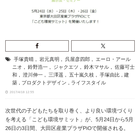
手塚貴晴
,
岩元真明
,
呉屋彦四郎
,
エーロ・アール
ニオ
,
鈴野浩一
,
ジャクエツ
,
鈴木マサル
,
佐藤可士
和
,
澄川伸一
,
三澤遥
,
五十嵐久枝
,
手塚由比
,
建
築
,
プロダクトデザイン
,
ライフスタイル
2017/4/18 12:55
次世代の子どもたちを取り巻く、より良い環境づくり
を考える「こども環境サミット」が、5月24日から5月
26日の3日間、大田区産業プラザPiOで開催される。