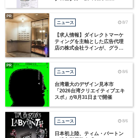
Motion」を公開
PR
ニュース
8/7
【求人情報】ダイレクトマーケ
ティングを主軸とした広告代理
店の株式会社ラインが、グラフ
ィックデザイナーを募集
PR
ニュース
8/6
台湾最大のデザイン見本市
「2026台湾クリエイティブエキ
スポ」が8月31日まで開催
ニュース
8/6
日本初上陸、ティム・バートン