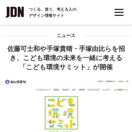
INTERVIEW
つくる、使う、考える人の
デザイン情報サイト
インタビュー
REPORT
ニュース
レポート
佐藤可士和や手塚貴晴・手塚由比らを招
COLUMN
き、こども環境の未来を一緒に考える
コラム
「こども環境サミット」が開催