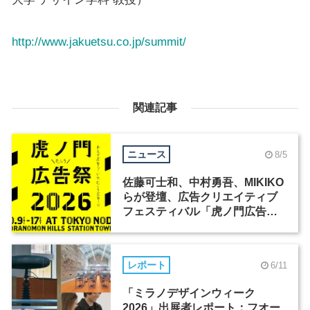
http://www.jakuetsu.co.jp/summit/
関連記事
ニュース
8/5
佐藤可士和、中村勇吾、MIKIKO
らが登壇、広告クリエイティブ
フェスティバル「虎ノ門広告
祭」の第2回が開催
レポート
6/11
「ミラノデザインウィーク
2026」出展者レポート：フオー