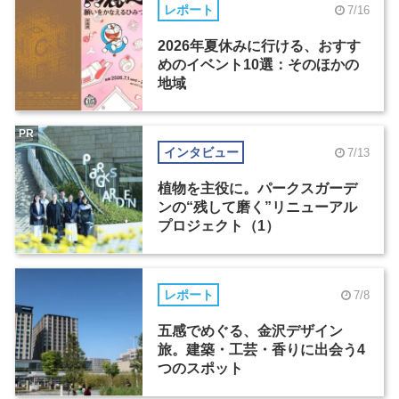
レポート
7/16
2026年夏休みに行ける、おすす
めのイベント10選：そのほかの
地域
PR
インタビュー
7/13
植物を主役に。パークスガーデ
ンの“残して磨く”リニューアル
プロジェクト（1）
レポート
7/8
五感でめぐる、金沢デザイン
旅。建築・工芸・香りに出会う4
つのスポット