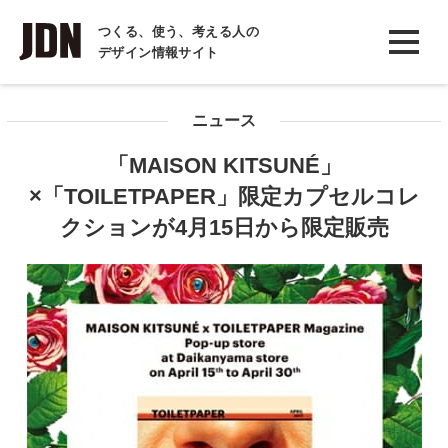
INTERVIEW
つくる、使う、考える人の
デザイン情報サイト
インタビュー
REPORT
ニュース
レポート
「MAISON KITSUNÉ」
COLUMN
×「TOILETPAPER」限定カプセルコレ
コラム
クションが4月15日から限定販売