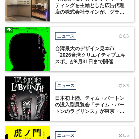
ティングを主軸とした広告代理
店の株式会社ラインが、グラフ
ィックデザイナーを募集
PR
ニュース
8/6
台湾最大のデザイン見本市
「2026台湾クリエイティブエキ
スポ」が8月31日まで開催
ニュース
8/6
日本初上陸、ティム・バートン
の没入型展覧会「ティム・バー
トンのラビリンス」が東京・豊
洲で開催
ニュース
8/5