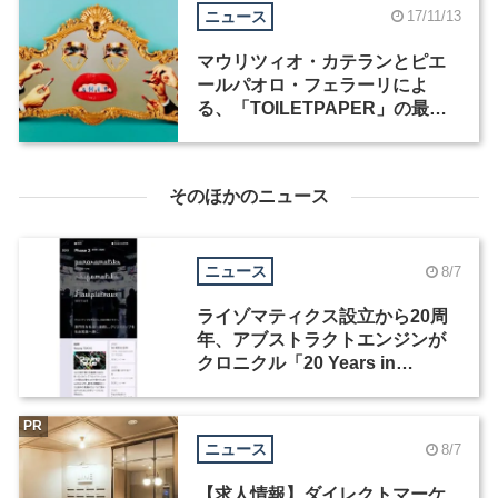
ニュース
17/11/13
マウリツィオ・カテランとピエ
ールパオロ・フェラーリによ
る、「TOILETPAPER」の最新
作品発表・展示がペロタン東京
ギャラリーで開催
そのほかのニュース
ニュース
8/7
ライゾマティクス設立から20周
年、アブストラクトエンジンが
クロニクル「20 Years in
Motion」を公開
PR
ニュース
8/7
【求人情報】ダイレクトマーケ