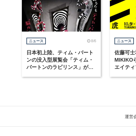
8/6
ニュース
ニュース
日本初上陸、ティム・バート
佐藤可士
ンの没入型展覧会「ティム・
MIKI
バートンのラビリンス」が東
エイティ
京・豊洲で開催
「虎ノ門
催
運営