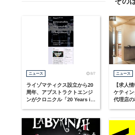
その
PR
8/7
ニュース
ニュース
ライゾマティクス設立から20
【求人情
周年、アブストラクトエンジ
ケティン
ンがクロニクル「20 Years in
代理店の
Motion」を公開
グラフィ
集