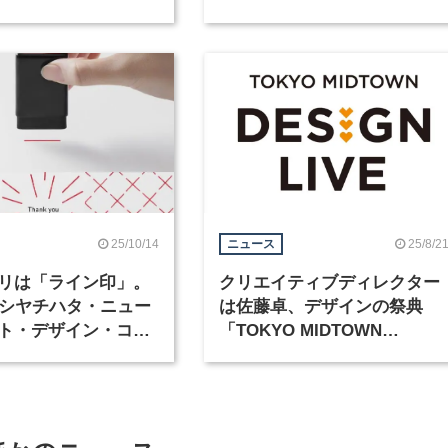
4月27日にオープン
ティションが4月1日より応募
受付開始
25/10/14
25/8/2
ニュース
リは「ライン印」。
クリエイティブディレクター
「シヤチハタ・ニュー
は佐藤卓、デザインの祭典
ト・デザイン・コン
「TOKYO MIDTOWN
ョン」受賞作が発表
DESIGN LIVE 2025」が10月
に開催