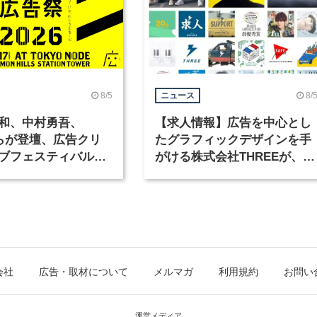
8/5
8/
ニュース
和、中村勇吾、
【求人情報】広告を中心とし
KOらが登壇、広告クリ
たグラフィックデザインを手
ブフェスティバル
がける株式会社THREEが、グ
広告祭」の第2回が開
ラフィックデザイナーを募集
会社
広告・取材について
メルマガ
利用規約
お問い
運営メディア