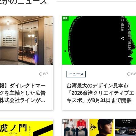
ほかのニュース
PR
8/7
8/
ニュース
報】ダイレクトマー
台湾最大のデザイン見本市
グを主軸とした広告
「2026台湾クリエイティブエ
株式会社ラインが、
キスポ」が8月31日まで開催
ックデザイナーを募
PR