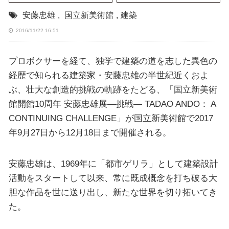
安藤忠雄
,
国立新美術館
,
建築
2016/11/22 16:51
プロボクサーを経て、独学で建築の道を志した異色の
経歴で知られる建築家・安藤忠雄の半世紀近くおよ
ぶ、壮大な創造的挑戦の軌跡をたどる、「国立新美術
館開館10周年 安藤忠雄展―挑戦― TADAO ANDO： A
CONTINUING CHALLENGE」が国立新美術館で2017
年9月27日から12月18日まで開催される。
安藤忠雄は、1969年に「都市ゲリラ」として建築設計
活動をスタートして以来、常に既成概念を打ち破る大
胆な作品を世に送り出し、新たな世界を切り拓いてき
た。