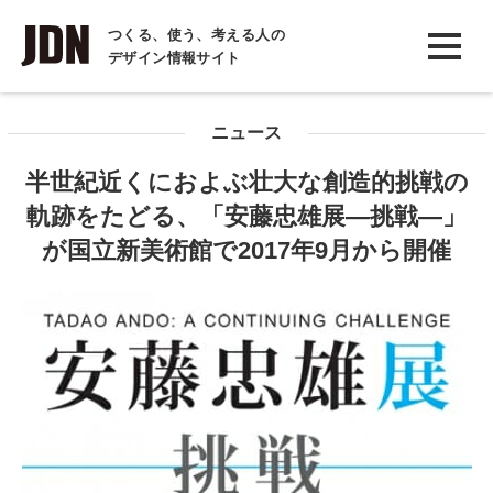
INTERVIEW
つくる、使う、考える人の
デザイン情報サイト
インタビュー
REPORT
ニュース
レポート
半世紀近くにおよぶ壮大な創造的挑戦の
COLUMN
軌跡をたどる、「安藤忠雄展―挑戦―」
コラム
が国立新美術館で2017年9月から開催