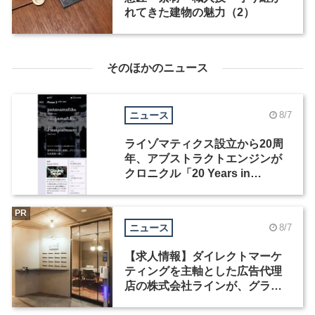
れてきた建物の魅力（2）
そのほかのニュース
ニュース
8/7
ライゾマティクス設立から20周
年、アブストラクトエンジンが
クロニクル「20 Years in
Motion」を公開
PR
ニュース
8/7
【求人情報】ダイレクトマーケ
ティングを主軸とした広告代理
店の株式会社ラインが、グラフ
ィックデザイナーを募集