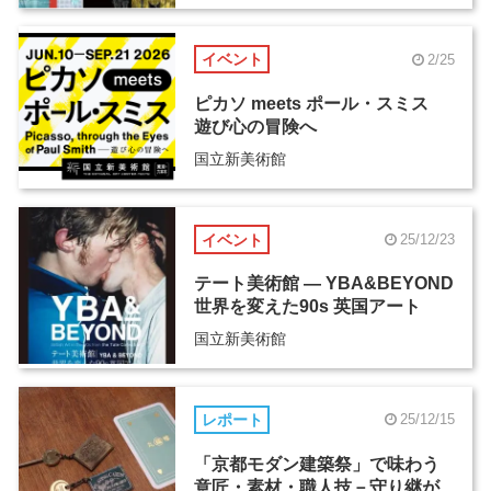
イベント
2/25
ピカソ meets ポール・スミス
遊び心の冒険へ
国立新美術館
イベント
25/12/23
テート美術館 ― YBA&BEYOND
世界を変えた90s 英国アート
国立新美術館
レポート
25/12/15
「京都モダン建築祭」で味わう
意匠・素材・職人技－守り継が