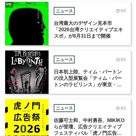
PR
ニュース
8/6
台湾最大のデザイン見本市
「2026台湾クリエイティブエキ
スポ」が8月31日まで開催
ニュース
8/6
日本初上陸、ティム・バートン
の没入型展覧会「ティム・バー
トンのラビリンス」が東京・豊
洲で開催
ニュース
8/5
佐藤可士和、中村勇吾、MIKIKO
らが登壇、広告クリエイティブ
フェスティバル「虎ノ門広告