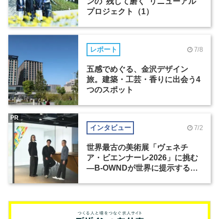
ンの“残して磨く”リニューアル
プロジェクト（1）
レポート
7/8
五感でめぐる、金沢デザイン
旅。建築・工芸・香りに出会う4
つのスポット
PR
インタビュー
7/2
世界最古の美術展「ヴェネチ
ア・ビエンナーレ2026」に挑む
―B-OWNDが世界に提示する美
の基準とは？（前編）