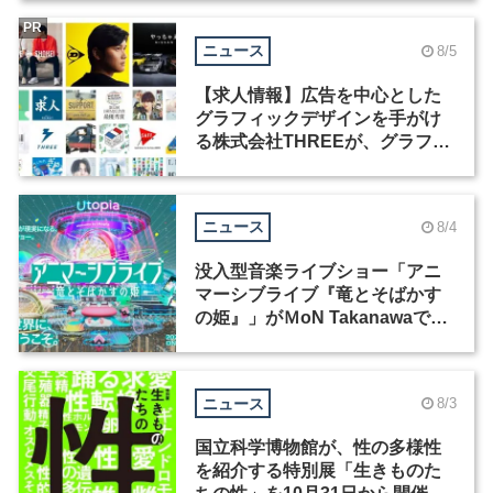
PR
ニュース
8/5
【求人情報】広告を中心とした
グラフィックデザインを手がけ
る株式会社THREEが、グラフィ
ックデザイナーを募集
ニュース
8/4
没入型音楽ライブショー「アニ
マーシブライブ『竜とそばかす
の姫』」がＭoN Takanawaで開
催
ニュース
8/3
国立科学博物館が、性の多様性
を紹介する特別展「生きものた