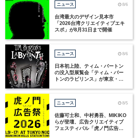
ニュース
8/6
台湾最大のデザイン見本市
「2026台湾クリエイティブエキ
スポ」が8月31日まで開催
ニュース
8/6
日本初上陸、ティム・バートン
の没入型展覧会「ティム・バー
トンのラビリンス」が東京・豊
洲で開催
ニュース
8/5
佐藤可士和、中村勇吾、MIKIKO
らが登壇、広告クリエイティブ
フェスティバル「虎ノ門広告
祭」の第2回が開催