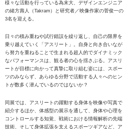
様々な活動を行っている為末大、デザインエンジニア
の緒方壽人（Takram）と研究者／映像作家の菅俊一の
3名を迎える。
日々の積み重ねや試行錯誤を繰り返し、自己の限界を
乗り越えていく「アスリート」。自身と向き合いなが
ら努力を重ねることで生まれる超人的でダイナミック
なパフォーマンスは、観る者の心を揺さぶる。アスリ
ートが目標に向かって真摯に取り組む姿には、スポー
ツのみならず、あらゆる分野で活動する人々へのヒン
トが数多く潜んでいるのではないか？
同展では、アスリートの躍動する身体を映像や写真で
紹介するほか、体感型の展示を通して、身体や心理を
コントロールする知覚、戦術における情報解析の先端
技術、そして身体拡張を支えるスポーツギアなど、ア