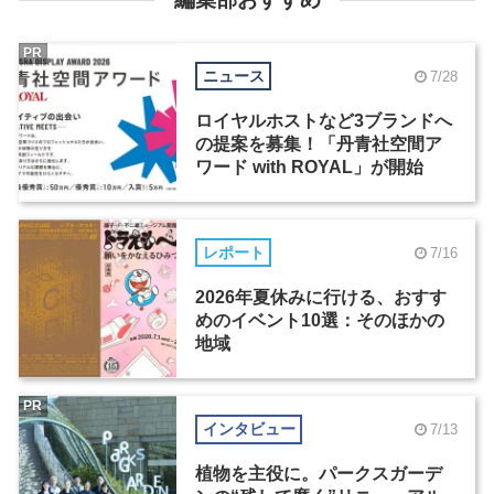
PR
ニュース
7/28
ロイヤルホストなど3ブランドへ
の提案を募集！「丹青社空間ア
ワード with ROYAL」が開始
レポート
7/16
2026年夏休みに行ける、おすす
めのイベント10選：そのほかの
地域
PR
インタビュー
7/13
植物を主役に。パークスガーデ