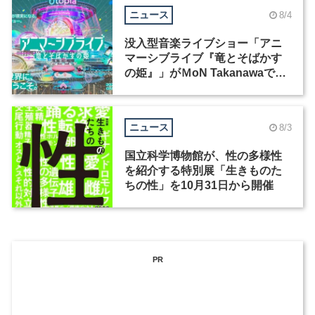
ニュース
8/4
没入型音楽ライブショー「アニ
マーシブライブ『竜とそばかす
の姫』」がＭoN Takanawaで開
催
ニュース
8/3
国立科学博物館が、性の多様性
を紹介する特別展「生きものた
ちの性」を10月31日から開催
PR