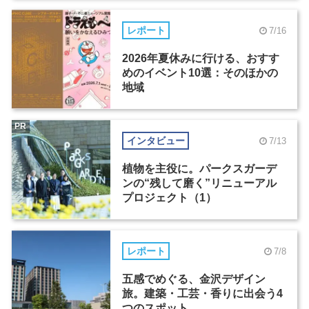
レポート
7/16
2026年夏休みに行ける、おすす
めのイベント10選：そのほかの
地域
PR
インタビュー
7/13
植物を主役に。パークスガーデ
ンの“残して磨く”リニューアル
プロジェクト（1）
レポート
7/8
五感でめぐる、金沢デザイン
旅。建築・工芸・香りに出会う4
つのスポット