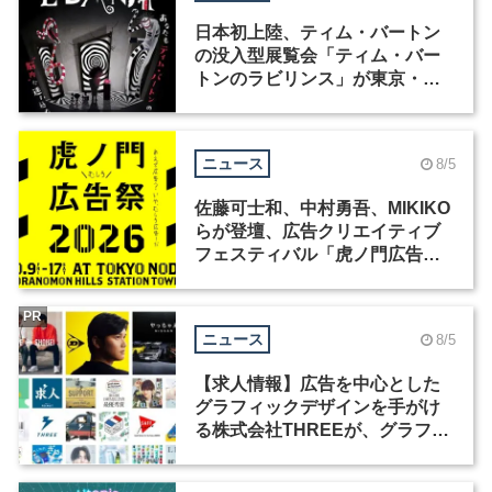
日本初上陸、ティム・バートン
の没入型展覧会「ティム・バー
トンのラビリンス」が東京・豊
洲で開催
ニュース
8/5
佐藤可士和、中村勇吾、MIKIKO
らが登壇、広告クリエイティブ
フェスティバル「虎ノ門広告
祭」の第2回が開催
PR
ニュース
8/5
【求人情報】広告を中心とした
グラフィックデザインを手がけ
る株式会社THREEが、グラフィ
ックデザイナーを募集