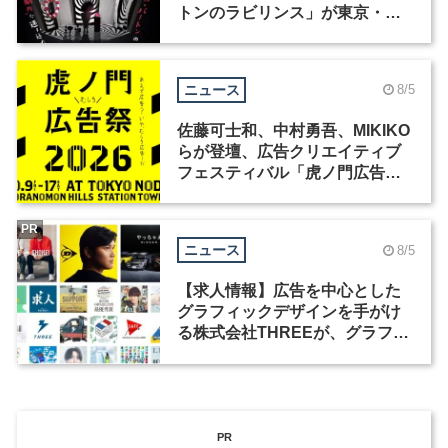
トンのラビリンス」が東京・豊
洲で開催
ニュース
8/5
佐藤可士和、中村勇吾、MIKIKO
らが登壇、広告クリエイティブ
フェスティバル「虎ノ門広告
祭」の第2回が開催
PR
ニュース
8/5
【求人情報】広告を中心とした
グラフィックデザインを手がけ
る株式会社THREEが、グラフィ
ックデザイナーを募集
PR