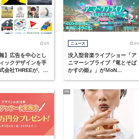
8/5
8/
ニュース
報】広告を中心とし
没入型音楽ライブショー「ア
ィックデザインを手
ニマーシブライブ『竜とそば
式会社THREEが、グ
かすの姫』」がＭoN
クデザイナーを募集
Takanawaで開催
PR