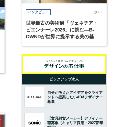
7/2
インタビュー
世界最古の美術展「ヴェネチア・
ビエンナーレ2026」に挑む―B-
OWNDが世界に提示する美の基準
2
とは？（前編）
ピックアップ求人
自分が考えたアイデアをクライア
ントへ提案したいAD&デザイナー
募集
【文具雑貨メーカー】デザイナー
職募集（キャリア採用・2027新卒