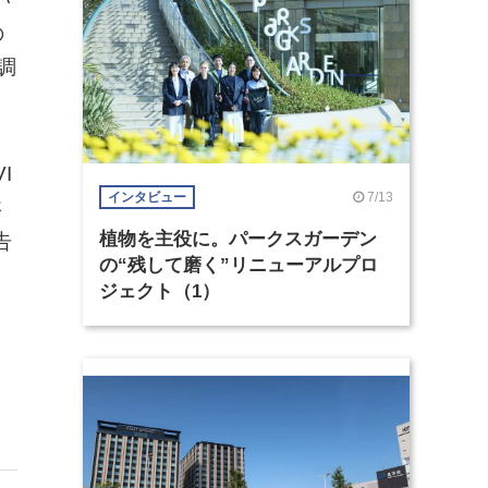
の
調
I
7/13
インタビュー
さ
植物を主役に。パークスガーデン
告
の“残して磨く”リニューアルプロ
ジェクト（1）