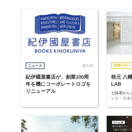
6/30
ニュース
空間デザイ
紀伊國屋書店が、創業100周
根元 八幡
年を機にコーポレートロゴを
LAB
リニューアル
七味唐からし
ンド・ラボ