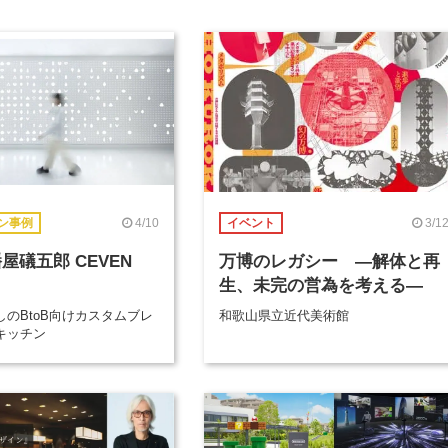
4/10
3/1
ン事例
イベント
屋礒五郎 CEVEN
万博のレガシー ―解体と再
生、未完の営為を考える―
のBtoB向けカスタムブレ
和歌山県立近代美術館
キッチン