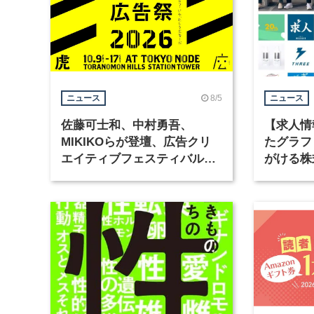
8/5
ニュース
ニュース
佐藤可士和、中村勇吾、
【求人情
MIKIKOらが登壇、広告クリ
たグラフ
エイティブフェスティバル
がける株
「虎ノ門広告祭」の第2回が開
ラフィッ
催