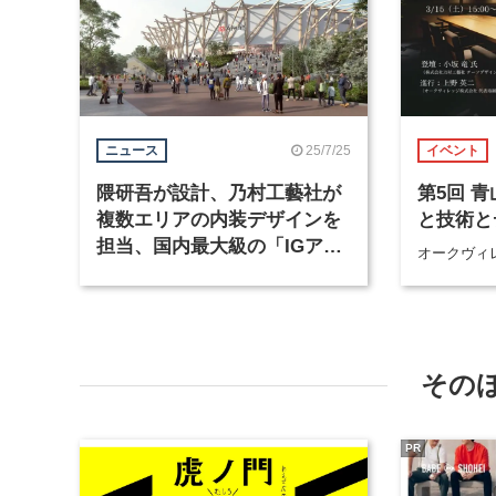
25/7/25
ニュース
イベント
隈研吾が設計、乃村工藝社が
第5回 
複数エリアの内装デザインを
と技術と
担当、国内最大級の「IGアリ
オークヴィ
ーナ」が名古屋にオープン
その
PR