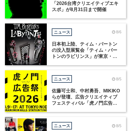
「2026台湾クリエイティブエキ
スポ」が8月31日まで開催
ニュース
8/6
日本初上陸、ティム・バートン
の没入型展覧会「ティム・バー
トンのラビリンス」が東京・豊
洲で開催
ニュース
8/5
佐藤可士和、中村勇吾、MIKIKO
らが登壇、広告クリエイティブ
フェスティバル「虎ノ門広告
祭」の第2回が開催
PR
ニュース
8/5