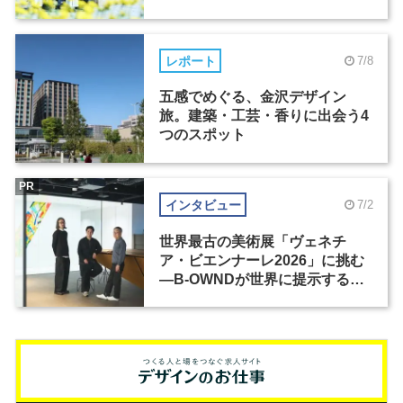
レポート
7/8
五感でめぐる、金沢デザイン
旅。建築・工芸・香りに出会う4
つのスポット
PR
インタビュー
7/2
世界最古の美術展「ヴェネチ
ア・ビエンナーレ2026」に挑む
―B-OWNDが世界に提示する美
の基準とは？（前編）