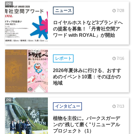
PR
ニュース
7/28
ロイヤルホストなど3ブランドへ
の提案を募集！「丹青社空間ア
ワード with ROYAL」が開始
レポート
7/16
2026年夏休みに行ける、おすす
めのイベント10選：そのほかの
地域
PR
インタビュー
7/13
植物を主役に。パークスガーデ
ンの“残して磨く”リニューアル
プロジェクト（1）