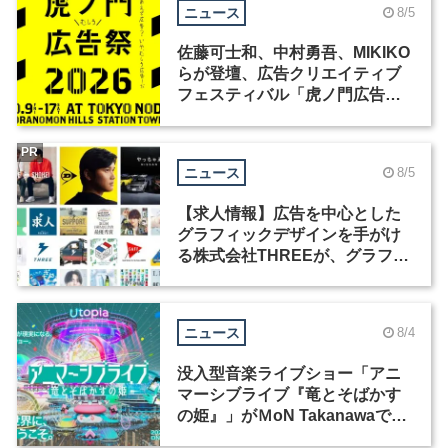
ニュース
8/5
佐藤可士和、中村勇吾、MIKIKO
らが登壇、広告クリエイティブ
フェスティバル「虎ノ門広告
祭」の第2回が開催
PR
ニュース
8/5
【求人情報】広告を中心とした
グラフィックデザインを手がけ
る株式会社THREEが、グラフィ
ックデザイナーを募集
ニュース
8/4
没入型音楽ライブショー「アニ
マーシブライブ『竜とそばかす
の姫』」がＭoN Takanawaで開
催