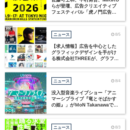
らが登壇、広告クリエイティブ
フェスティバル「虎ノ門広告
祭」の第2回が開催
PR
ニュース
8/5
【求人情報】広告を中心とした
グラフィックデザインを手がけ
る株式会社THREEが、グラフィ
ックデザイナーを募集
ニュース
8/4
没入型音楽ライブショー「アニ
マーシブライブ『竜とそばかす
の姫』」がＭoN Takanawaで開
催
ニュース
8/3