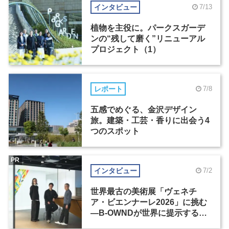
インタビュー
7/13
植物を主役に。パークスガーデ
ンの“残して磨く”リニューアル
プロジェクト（1）
レポート
7/8
五感でめぐる、金沢デザイン
旅。建築・工芸・香りに出会う4
つのスポット
PR
インタビュー
7/2
世界最古の美術展「ヴェネチ
ア・ビエンナーレ2026」に挑む
―B-OWNDが世界に提示する美
の基準とは？（前編）