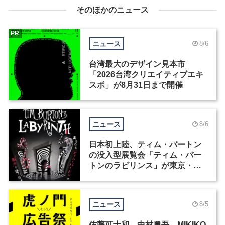
そのほかのニュース
PR
ニュース
8/6
台湾最大のデザイン見本市
「2026台湾クリエイティブエキ
スポ」が8月31日まで開催
ニュース
8/6
日本初上陸、ティム・バートン
の没入型展覧会「ティム・バー
トンのラビリンス」が東京・豊
洲で開催
ニュース
8/5
佐藤可士和、中村勇吾、MIKIKO