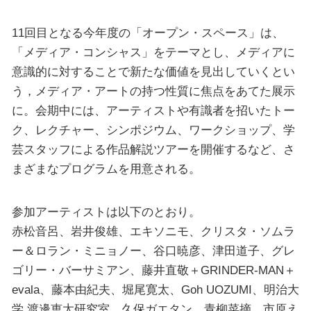
11回目となる今年度の「オープン・スペース」は、
「メディア・コンシャス」をテーマとし、メディアに
意識的に対することで新たな価値を見出していくとい
う，メディア・アートの持つ性質に焦点をあてた展示
に。会期中には、アーティストや有識者を招いたトー
ク、レクチャー、シンポジウム、ワークショップ、学
芸スタッフによる作品解説ツアーを開催するなど、さ
まざまなプログラムを用意される。
参加アーティストは以下のとおり。
赤松音呂、岩井俊雄、エキソニモ、クリスタ・ソムラ
ー＆ロラン・ミニョノー、谷口暁彦、津田道子、グレ
ゴリー・バーサミアン、藤井直敬＋GRINDER-MAN＋
evala、藤本由紀夫、堀尾寛太、Goh UOZUMI、明治大
学 渡邊恵太研究室、久保ガエタン、青柳菜摘、市原え