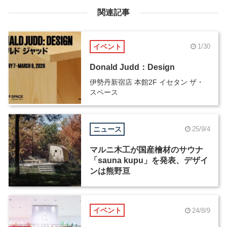
関連記事
イベント
1/30
Donald Judd：Design
伊勢丹新宿店 本館2F イセタン ザ・
スペース
ニュース
25/9/4
マルニ木工が国産檜材のサウナ
「sauna kupu」を発表、デザイ
ンは熊野亘
イベント
24/8/9