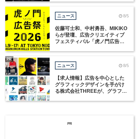
ニュース
8/5
佐藤可士和、中村勇吾、MIKIKO
らが登壇、広告クリエイティブ
フェスティバル「虎ノ門広告
祭」の第2回が開催
PR
ニュース
8/5
【求人情報】広告を中心とした
グラフィックデザインを手がけ
る株式会社THREEが、グラフィ
ックデザイナーを募集
PR