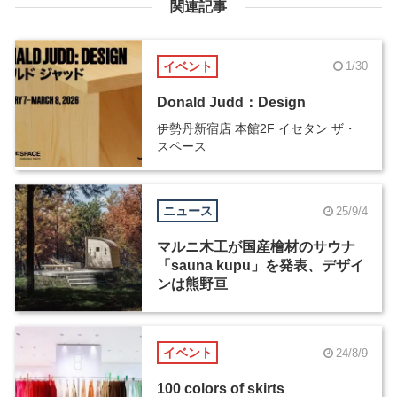
関連記事
イベント
1/30
Donald Judd：Design
伊勢丹新宿店 本館2F イセタン ザ・
スペース
ニュース
25/9/4
マルニ木工が国産檜材のサウナ
「sauna kupu」を発表、デザイ
ンは熊野亘
イベント
24/8/9
100 colors of skirts