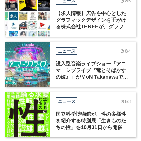
ニュース
8/5
【求人情報】広告を中心とした
グラフィックデザインを手がけ
る株式会社THREEが、グラフィ
ックデザイナーを募集
ニュース
8/4
没入型音楽ライブショー「アニ
マーシブライブ『竜とそばかす
の姫』」がＭoN Takanawaで開
催
ニュース
8/3
国立科学博物館が、性の多様性
を紹介する特別展「生きものた
ちの性」を10月31日から開催