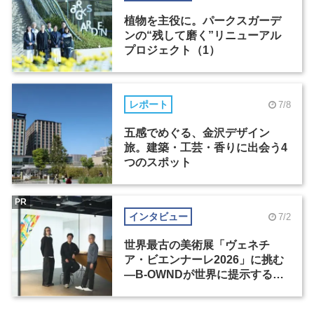
植物を主役に。パークスガーデ
ンの“残して磨く”リニューアル
プロジェクト（1）
レポート
7/8
五感でめぐる、金沢デザイン
旅。建築・工芸・香りに出会う4
つのスポット
PR
インタビュー
7/2
世界最古の美術展「ヴェネチ
ア・ビエンナーレ2026」に挑む
―B-OWNDが世界に提示する美
の基準とは？（前編）