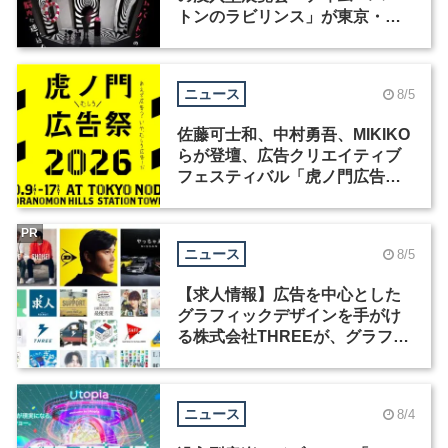
トンのラビリンス」が東京・豊
洲で開催
ニュース
8/5
佐藤可士和、中村勇吾、MIKIKO
らが登壇、広告クリエイティブ
フェスティバル「虎ノ門広告
祭」の第2回が開催
PR
ニュース
8/5
【求人情報】広告を中心とした
グラフィックデザインを手がけ
る株式会社THREEが、グラフィ
ックデザイナーを募集
ニュース
8/4