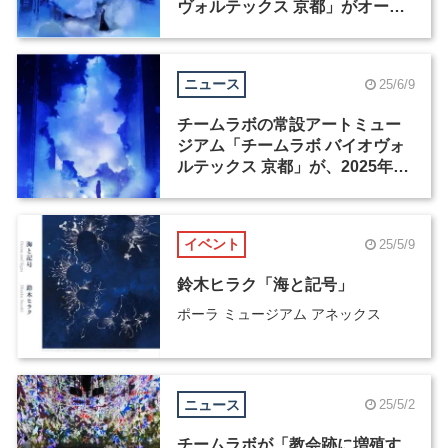
ヴォルテックス 京都」がオープ
ン
ニュース
25/6/9
チームラボの常設アートミュー
ジアム「チームラボ バイオヴォ
ルテックス 京都」が、2025年秋
に開館
イベント
25/5/9
鈴木ヒラク「海と記号」
ポーラ ミュージアム アネックス
ニュース
25/5/2
チームラボが「教会跡に増殖す