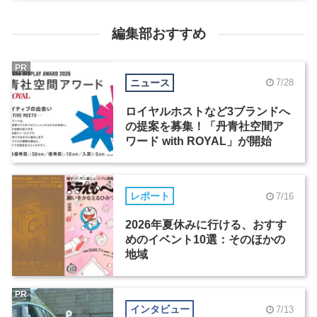
編集部おすすめ
PR
ニュース
7/28
ロイヤルホストなど3ブランドへ
の提案を募集！「丹青社空間ア
ワード with ROYAL」が開始
レポート
7/16
2026年夏休みに行ける、おすす
めのイベント10選：そのほかの
地域
PR
インタビュー
7/13