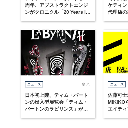
周年、アブストラクトエンジ
ケティン
ンがクロニクル「20 Years in
代理店の
Motion」を公開
グラフィ
集
8/6
ニュース
ニュース
日本初上陸、ティム・バート
佐藤可士
ンの没入型展覧会「ティム・
MIKI
バートンのラビリンス」が東
エイティ
京・豊洲で開催
「虎ノ門
催