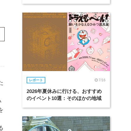
7/16
レポート
た
ハ
2026年夏休みに行ける、おすすめ
のイベント10選：そのほかの地域
ハ
を
支
PR
る