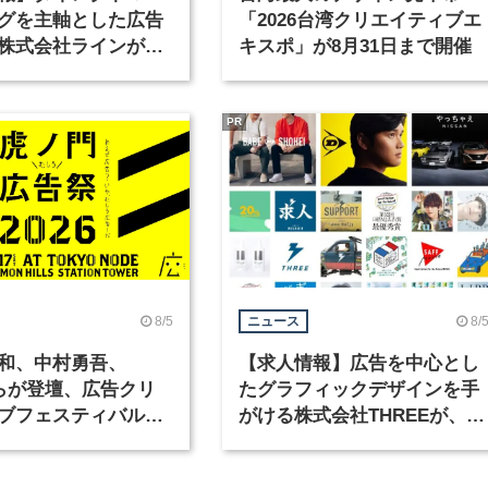
グを主軸とした広告
「2026台湾クリエイティブエ
株式会社ラインが、
キスポ」が8月31日まで開催
ックデザイナーを募
PR
8/5
8/
ニュース
和、中村勇吾、
【求人情報】広告を中心とし
KOらが登壇、広告クリ
たグラフィックデザインを手
ブフェスティバル
がける株式会社THREEが、グ
広告祭」の第2回が開
ラフィックデザイナーを募集