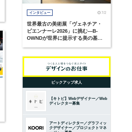
7/2
インタビュー
世界最古の美術展「ヴェネチア・
ビエンナーレ2026」に挑む―B-
OWNDが世界に提示する美の基準
とは？（前編）
ピックアップ求人
5
【キトビ】Webデザイナー／Web
ディレクター募集
アートディレクター／グラフィッ
クデザイナー／プロジェクトマネ