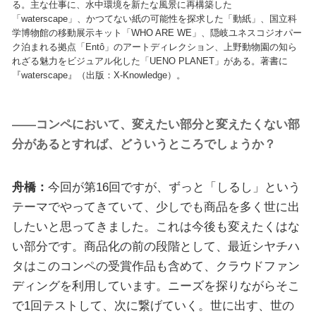
る。主な仕事に、水中環境を新たな風景に再構築した
「waterscape」、かつてない紙の可能性を探求した「動紙」、国立科
学博物館の移動展示キット「WHO ARE WE」、隠岐ユネスコジオパー
ク泊まれる拠点「Entô」のアートディレクション、上野動物園の知ら
れざる魅力をビジュアル化した「UENO PLANET」がある。著書に
『waterscape』（出版：X-Knowledge）。
――コンペにおいて、変えたい部分と変えたくない部
分があるとすれば、どういうところでしょうか？
舟橋：
今回が第16回ですが、ずっと「しるし」という
テーマでやってきていて、少しでも商品を多く世に出
したいと思ってきました。これは今後も変えたくはな
い部分です。商品化の前の段階として、最近シヤチハ
タはこのコンペの受賞作品も含めて、クラウドファン
ディングを利用しています。ニーズを探りながらそこ
で1回テストして、次に繋げていく。世に出す、世の