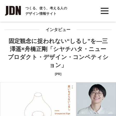
INTERVIEW
つくる、使う、考える人の
デザイン情報サイト
インタビュー
REPORT
インタビュー
レポート
固定観念に捉われない“しるし”を―三
澤遥×舟橋正剛「シヤチハタ・ニュー
COLUMN
プロダクト・デザイン・コンペティシ
コラム
ョン」
[PR]