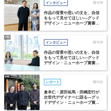
インタビュー
5/28
作品の背景や思いの丈を、自信
をもって見せてほしい―グッド
デザイン・ニューホープ賞審査
委員長対談（1）
PR
インタビュー
5/28
作品の背景や思いの丈を、自信
をもって見せてほしい―グッド
デザイン・ニューホープ賞審査
委員長対談（2）
PR
レポート
5/12
倉本仁・原田祐馬・田嶋宏行が
次世代デザイナーに語る―グッ
ドデザイン・ニューホープ賞セ
ミナー（1）