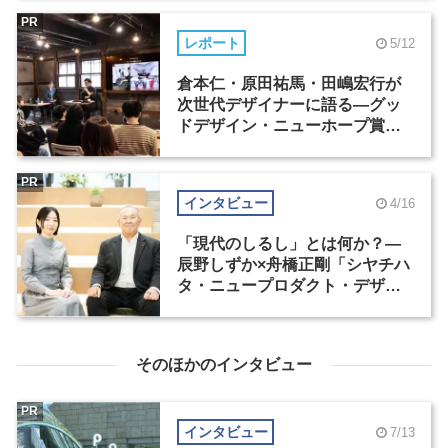
PR
レポート
5/12
倉本仁・原田祐馬・田嶋宏行が
次世代デザイナーに語る―グッ
ドデザイン・ニューホープ賞セ
ミナー（2）
PR
インタビュー
4/16
「現代のしるし」とは何か？―
辰野しずか×舟橋正剛「シヤチハ
タ・ニュープロダクト・デザイ
ン・コンペティション」
そのほかのインタビュー
PR
インタビュー
7/13