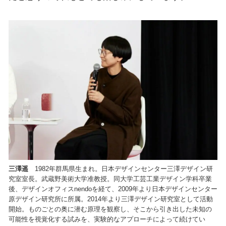
三澤遥
1982年群馬県生まれ。日本デザインセンター三澤デザイン研
究室室長。武蔵野美術大学准教授。同大学工芸工業デザイン学科卒業
後、デザインオフィスnendoを経て、2009年より日本デザインセンター
原デザイン研究所に所属。2014年より三澤デザイン研究室として活動
開始。ものごとの奥に潜む原理を観察し、そこから引き出した未知の
可能性を視覚化する試みを、実験的なアプローチによって続けてい