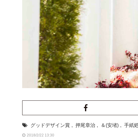
グッドデザイン賞
,
押尾章治
,
＆(安堵)
,
手紙
2018/2/22 13:30