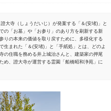
、證大寺（しょうだいじ）が発案する「＆(安堵)」と
での「お墓」や「お参り」のあり方を刷新する新
参りの本来の価値を取り戻すために、多様化する
で生まれた「＆(安堵)」と「手紙処」とは、どのよ
寺の住職を務める井上城治さんと、建築家の押尾
話を聞くため、證大寺が運営する霊園「船橋昭和浄苑」に