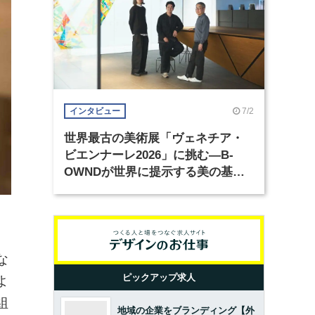
7/2
インタビュー
世界最古の美術展「ヴェネチア・
ビエンナーレ2026」に挑む―B-
OWNDが世界に提示する美の基準
とは？（前編）
な
ピックアップ求人
よ
組
地域の企業をブランディング【外