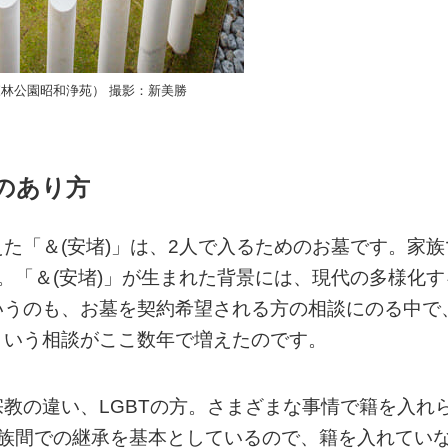
森林公園昭和浄苑） 撮影：新美勝
のあり方
た「＆(安堵)」は、2人で入るためのお墓です。家族
。「＆(安堵)」が生まれた背景には、現代の多様化す
いうのも、お墓を契約希望される方の相談にのる中で
という相談がここ数年で増えたのです。
教の違い、LGBTの方。さまざまな事情で籍を入れ
家族間での継承を基本としているので、籍を入れてい