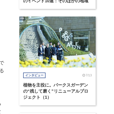
のイベント10選：そのほかの地域
PR
で
る
7/13
インタビュー
、
植物を主役に。パークスガーデン
の“残して磨く”リニューアルプロ
ジェクト（1）
ら
な