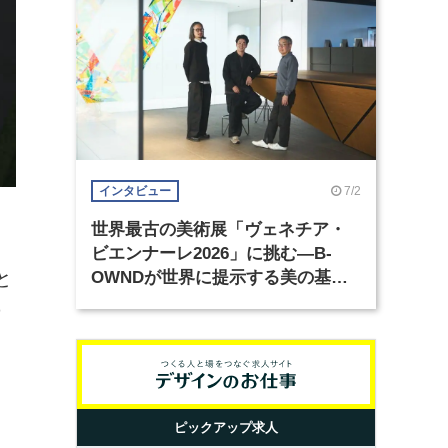
7/2
インタビュー
世界最古の美術展「ヴェネチア・
ビエンナーレ2026」に挑む―B-
と
OWNDが世界に提示する美の基準
とは？（前編）
の
ピックアップ求人