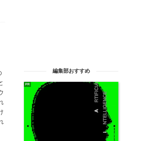
編集部おすすめ
の
と
PR
ウ
れ
け
れ
と