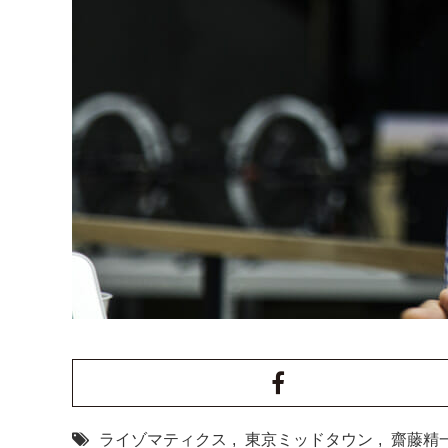
ライゾマティクス
,
東京ミッドタウン
,
齋藤精