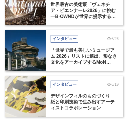
世界最古の美術展「ヴェネチ
ア・ビエンナーレ2026」に挑む
―B-OWNDが世界に提示する美
の基準とは？（後編）
インタビュー
6/26
「世界で最も美しいミュージア
ム 2026」リストに選出。形なき
文化をアーカイブするMoN
Takanawa
インタビュー
6/19
デザインフィルのものづくり－
紙と印刷技術で生み出すアーテ
ィストコラボレーション