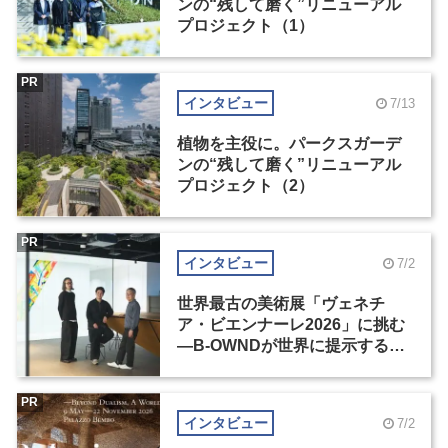
ンの“残して磨く”リニューアル
プロジェクト（1）
PR
インタビュー
7/13
植物を主役に。パークスガーデ
ンの“残して磨く”リニューアル
プロジェクト（2）
PR
インタビュー
7/2
世界最古の美術展「ヴェネチ
ア・ビエンナーレ2026」に挑む
―B-OWNDが世界に提示する美
の基準とは？（前編）
PR
インタビュー
7/2