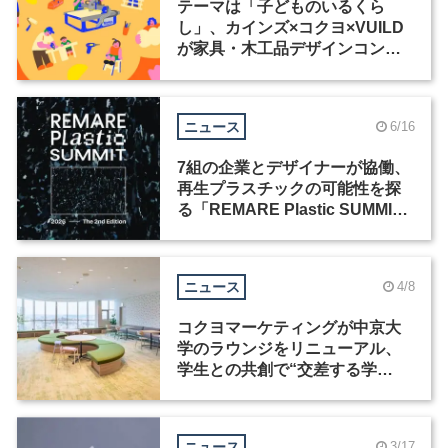
テーマは「子どものいるくら
し」、カインズ×コクヨ×VUILD
が家具・木工品デザインコンペ
ティションを共同開催
ニュース
6/16
7組の企業とデザイナーが協働、
再生プラスチックの可能性を探
る「REMARE Plastic SUMMIT
2026」が開催
ニュース
4/8
コクヨマーケティングが中京大
学のラウンジをリニューアル、
学生との共創で“交差する学
び”の場を実現
ニュース
3/17