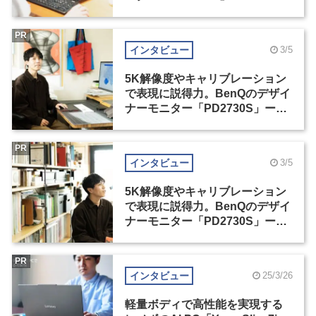
島建インタビュー（2）
PR
インタビュー
3/5
5K解像度やキャリブレーション
で表現に説得力。BenQのデザイ
ナーモニター「PD2730S」ー松
田洋和インタビュー（1）
PR
インタビュー
3/5
5K解像度やキャリブレーション
で表現に説得力。BenQのデザイ
ナーモニター「PD2730S」ー松
田洋和インタビュー（2）
PR
インタビュー
25/3/26
軽量ボディで高性能を実現する