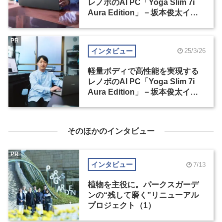
レノボのAI PC「Yoga Slim 7i
Aura Edition」－坂本俊太イン
タビュー（1）
PR
インタビュー
25/3/26
軽量ボディで高性能を実現する
レノボのAI PC「Yoga Slim 7i
Aura Edition」－坂本俊太イン
タビュー（2）
そのほかのインタビュー
PR
インタビュー
7/13
植物を主役に。パークスガーデ
ンの“残して磨く”リニューアル
プロジェクト（1）