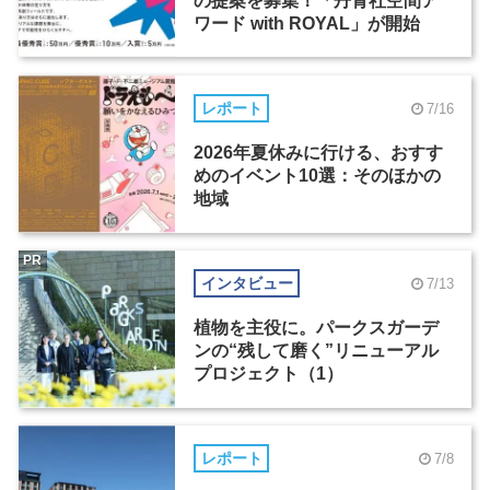
の提案を募集！「丹青社空間ア
ワード with ROYAL」が開始
レポート
7/16
2026年夏休みに行ける、おすす
めのイベント10選：そのほかの
地域
PR
インタビュー
7/13
植物を主役に。パークスガーデ
ンの“残して磨く”リニューアル
プロジェクト（1）
レポート
7/8