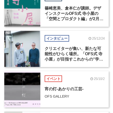
篠崎恵美、倉本仁が講師。デザ
インスクールOFS式 寺小屋の
「空間とプロダクト編」が2月1
日まで申込受付中
PR
インタビュー
25/12/24
クリエイターが集い、新たな可
能性がひらく場所。「OFS式 寺
小屋」が目指すこれからの“学
び”のかたち
イベント
25/10/2
宵の灯-あかりの工芸-
OFS GALLERY