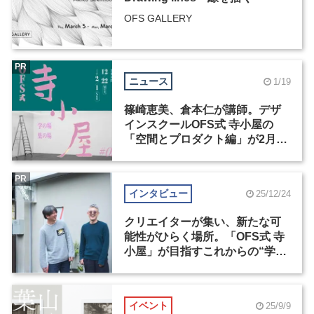
OFS GALLERY
PR
ニュース
1/19
篠崎恵美、倉本仁が講師。デザ
インスクールOFS式 寺小屋の
「空間とプロダクト編」が2月1
日まで申込受付中
PR
インタビュー
25/12/24
クリエイターが集い、新たな可
能性がひらく場所。「OFS式 寺
小屋」が目指すこれからの“学
び”のかたち
イベント
25/9/9