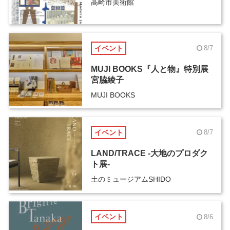
高崎市美術館
イベント
8/7
MUJI BOOKS『人と物』特別展
宮脇綾子
MUJI BOOKS
イベント
8/7
LAND/TRACE -大地のプロダク
ト展-
土のミュージアムSHIDO
イベント
8/6