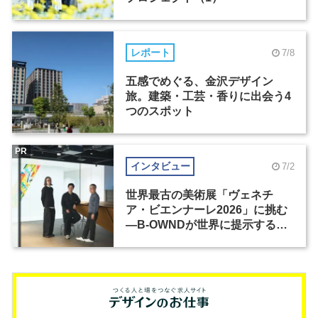
レポート
7/8
五感でめぐる、金沢デザイン
旅。建築・工芸・香りに出会う4
つのスポット
PR
インタビュー
7/2
世界最古の美術展「ヴェネチ
ア・ビエンナーレ2026」に挑む
―B-OWNDが世界に提示する美
の基準とは？（前編）