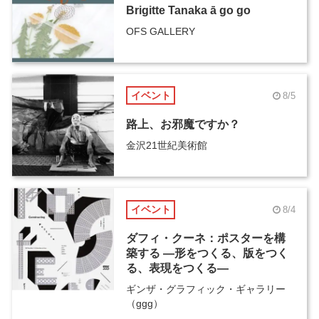
Brigitte Tanaka ā go go
OFS GALLERY
イベント
8/5
路上、お邪魔ですか？
金沢21世紀美術館
イベント
8/4
ダフィ・クーネ：ポスターを構
築する ―形をつくる、版をつく
る、表現をつくる―
ギンザ・グラフィック・ギャラリー
（ggg）