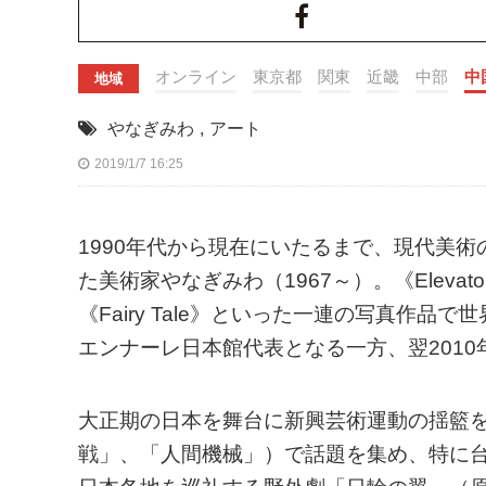
オンライン
東京都
関東
近畿
中部
中
地域
やなぎみわ
,
アート
2019/1/7 16:25
1990年代から現在にいたるまで、現代美
た美術家やなぎみわ（1967～）。《Elevator
《Fairy Tale》といった一連の写真作品
エンナーレ日本館代表となる一方、翌201
大正期の日本を舞台に新興芸術運動の揺籃を描いた
戦」、「人間機械」）で話題を集め、特に台