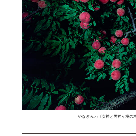
やなぎみわ《女神と男神が桃の木