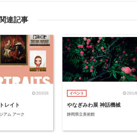
関連記事
20/3/26
20/1/
イベント
トレイト
やなぎみわ展 神話機械
ジアム アーク
静岡県立美術館