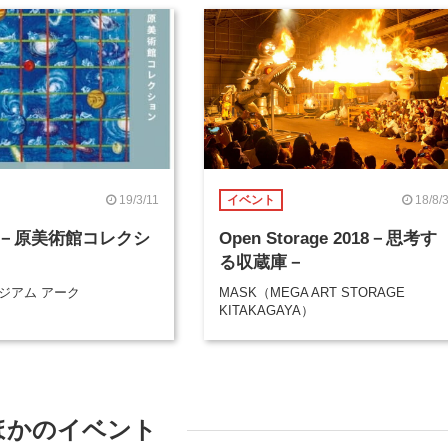
19/3/11
18/8/
イベント
－原美術館コレクシ
Open Storage 2018－思考す
る収蔵庫－
ジアム アーク
MASK（MEGA ART STORAGE
KITAKAGAYA）
ほかのイベント