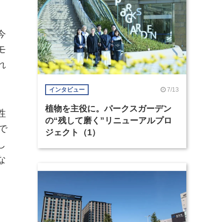
今
モ
れ
7/13
インタビュー
植物を主役に。パークスガーデン
性
の“残して磨く”リニューアルプロ
で
ジェクト（1）
し
な