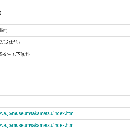
)
 閉館）
/12休館）
、高校生以下無料
gawa.jp/museum/takamatsu/index.html
gawa.jp/museum/takamatsu/index.html