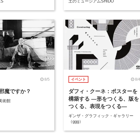
KS
土のミュージアムSHIDO
8/5
8/
イベント
邪魔ですか？
ダフィ・クーネ：ポスターを
構築する ―形をつくる、版を
美術館
つくる、表現をつくる―
ギンザ・グラフィック・ギャラリー
（ggg）