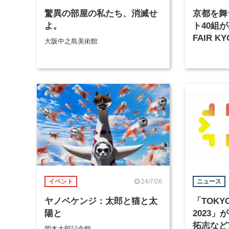
驚異の部屋の私たち、消滅せ
京都を舞
よ。
ト40組が
FAIR K
大阪中之島美術館
日から開
24/7/26
イベント
ニュース
ヤノベケンジ：太郎と猫と太
「TOKYO
陽と
2023
拓志など
岡本太郎記念館