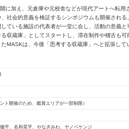
般公開に加え、元倉庫や元校舎などが現代アートへ転用
や、社会的意義を検証するシンポジウムも開催される
開している施設の代表者が一堂に会し、活動の意義と
せる収蔵庫」としてスタートし、滞在制作や稽古も可
たMASKは、今後「思考する収蔵庫」へと拡張して
)
イベント開催のため、鑑賞エリアが一部制限）
徹平、名和晃平、やなぎみわ、ヤノベケンジ