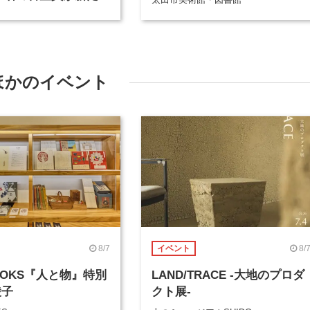
ほかのイベント
8/7
8/
イベント
BOOKS『人と物』特別
LAND/TRACE -大地のプロダ
綾子
クト展-