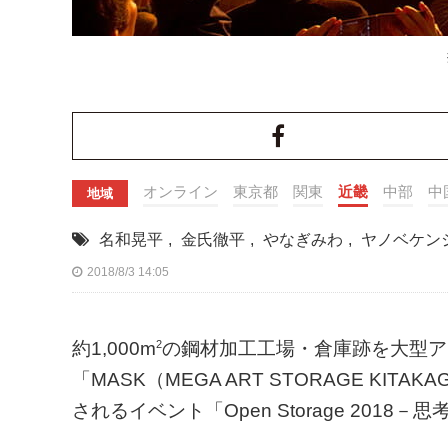
オンライン
東京都
関東
近畿
中部
中
地域
名和晃平
,
金氏徹平
,
やなぎみわ
,
ヤノベケン
2018/8/3 14:05
2
約1,000m
の鋼材加工工場・倉庫跡を大型ア
「MASK（MEGA ART STORAGE K
されるイベント「Open Storage 201