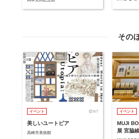
参加
その
8/7
イベント
イベント
美しいユートピア
MUJI 
展 宮脇
高崎市美術館