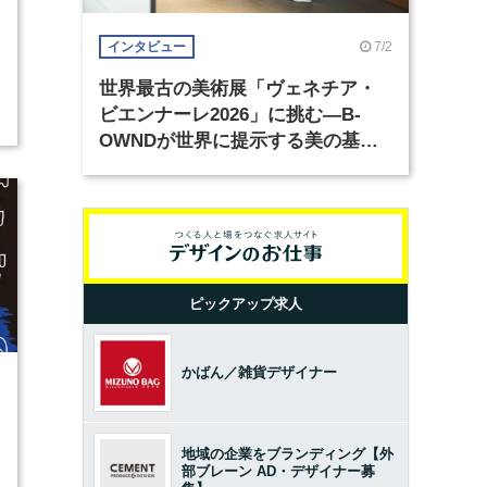
7/2
インタビュー
世界最古の美術展「ヴェネチア・
ビエンナーレ2026」に挑む―B-
OWNDが世界に提示する美の基準
とは？（前編）
ピックアップ求人
かばん／雑貨デザイナー
7
地域の企業をブランディング【外
部ブレーン AD・デザイナー募