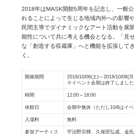
2018年はMASK開館5周年を記念し、一
れることによって生じる地域内外への影響
民間主導でダイナミックなアート活動を展
能性について共に考える機会となる。「見
な「創造する収蔵庫」へと機能を拡張してき
く。
開催期間
2018/10/06(土)～2018/10/08(月
※イベント会期は終了しました
時間
12:00～18:00
休館日
会期中無休（ただし10/8は
入場料
無料
参加アーティス
宇治野宗輝、久保田弘成、金氏