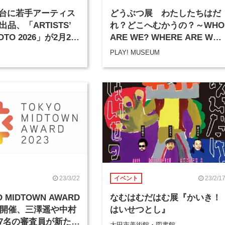
台に若手アーティス
どうぶつ展 わたしたちはだ
出品、「ARTISTS’
れ？どこへむかうの？～WHO
YOTO 2026」が2月21
ARE WE? WHERE ARE WE
催
GOING?
PLAY! MUSEUM
23/3/22
23/2/1
イベント
 MIDTOWN AWARD
なむはむだはむ展『かいき！
」が開催、三澤遥や中村
はいせつとし』
7名の審査員が新たに
太田市美術館・図書館