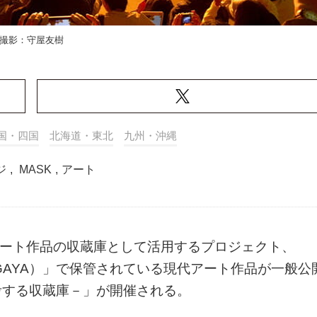
撮影：守屋友樹
国・四国
北海道・東北
九州・沖縄
ジ
,
MASK
,
アート
ート作品の収蔵庫として活用するプロジェクト、
ITAKAGAYA）」で保管されている現代アート作品が一般公
8－思考する収蔵庫－」が開催される。