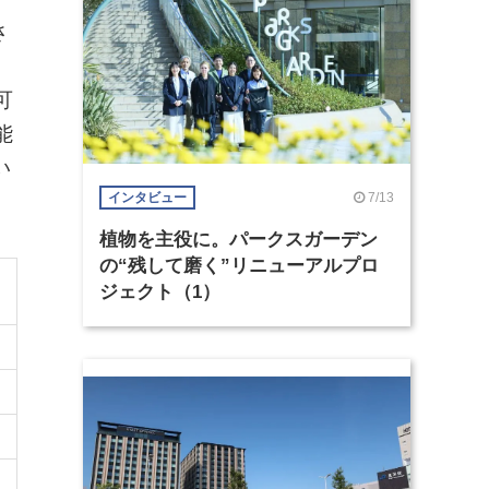
さ
。
可
能
い
7/13
インタビュー
植物を主役に。パークスガーデン
の“残して磨く”リニューアルプロ
ジェクト（1）