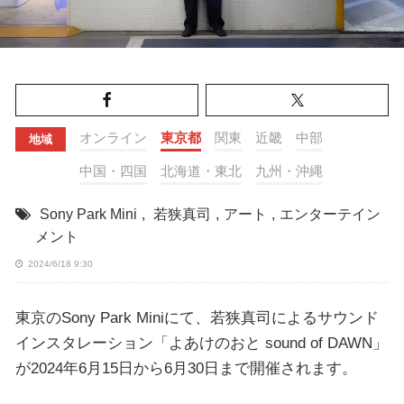
オンライン
東京都
関東
近畿
中部
地域
中国・四国
北海道・東北
九州・沖縄
Sony Park Mini
,
若狭真司
,
アート
,
エンターテイン
メント
2024/6/18 9:30
東京のSony Park Miniにて、若狭真司によるサウンド
インスタレーション「よあけのおと sound of DAWN」
が2024年6月15日から6月30日まで開催されます。