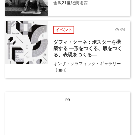
金沢21世紀美術館
イベント
8/4
ダフィ・クーネ：ポスターを構
築する ―形をつくる、版をつく
る、表現をつくる―
ギンザ・グラフィック・ギャラリー
（ggg）
PR