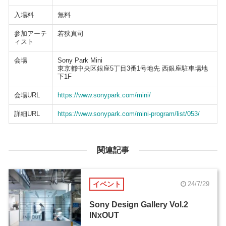
入場料
無料
参加アーテ
若狭真司
ィスト
会場
Sony Park Mini
東京都中央区銀座5丁目3番1号地先 西銀座駐車場地
下1F
会場URL
https://www.sonypark.com/mini/
詳細URL
https://www.sonypark.com/mini-program/list/053/
関連記事
イベント
24/7/29
Sony Design Gallery Vol.2
INxOUT