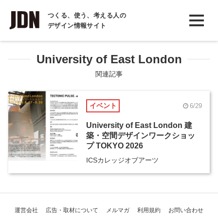
INTERVIEW
つくる、使う、考える人の
デザイン情報サイト
インタビュー
REPORT
University of East London
レポート
関連記事
COLUMN
イベント
6/29
コラム
University of East London 建
築・空間デザインワークショッ
プ TOKYO 2026
ICSカレッジオブアーツ
運営会社
広告・取材について
メルマガ
利用規約
お問い合わせ