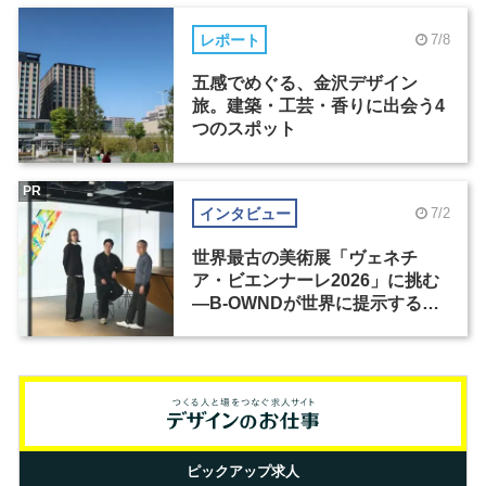
レポート
7/8
五感でめぐる、金沢デザイン
旅。建築・工芸・香りに出会う4
つのスポット
PR
インタビュー
7/2
世界最古の美術展「ヴェネチ
ア・ビエンナーレ2026」に挑む
―B-OWNDが世界に提示する美
の基準とは？（前編）
ピックアップ求人