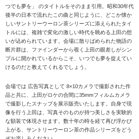
つでも夢を」 のタイトルをそのまま引⽤。昭和30年代
後半の日本で流れたこの曲と同じように、どこか懐か
しいサントリーウーロン茶シリーズに添えられたタイ
トルには、複雑で変化の激しい時代を眺める上田の想
いが込められています。会場に散りばめられた物語の
断片群は、ファインダーから覗く上田の眼差しがシン
プルに開かれているからこそ、いつでも夢を捉えてい
けるのだと教えてくれるでしょう。
会場では 広告写真として 8×10カメラで撮影された作
品と共に、上田がロケの合間に35mmフィルムカメラ
で撮影したスナップを展示販売いたします。自身で現
像を行う上田は、写真そのものが持つ美しさを実験的
な額装で体現させます。数十年の時を経て再び浮かび
上がる、サントリーウーロン茶の作品シリーズをどう
ぞお楽しみください。