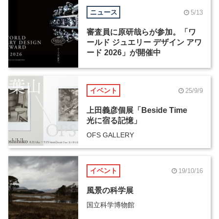
ニュース
5/13
審査員に原研哉らが参加。「ワ
ールド ジュエリー デザイン アワ
ード 2026」が開催中
イベント
25/9/9
上田義彦個展「Beside Time
光に宿る記憶」
OFS GALLERY
イベント
19/10/16
風景の科学展
国立科学博物館