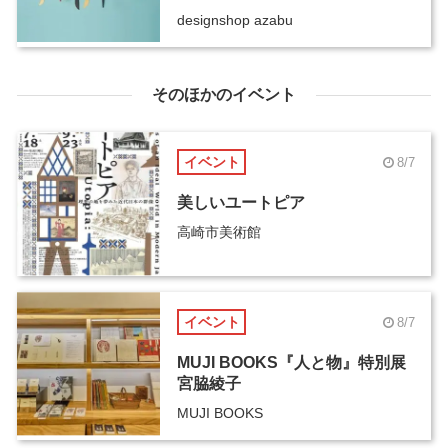
designshop azabu
そのほかのイベント
イベント
8/7
美しいユートピア
高崎市美術館
イベント
8/7
MUJI BOOKS『人と物』特別展
宮脇綾子
MUJI BOOKS