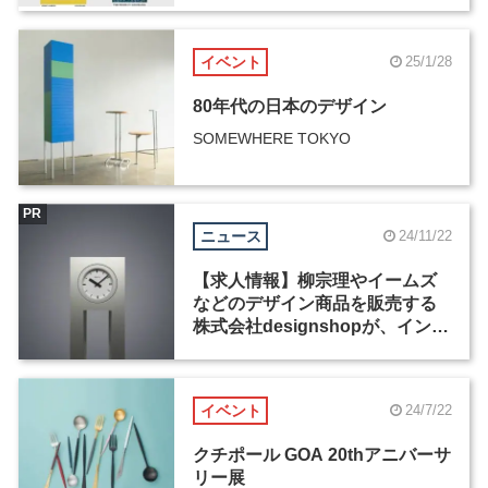
イベント
25/1/28
80年代の日本のデザイン
SOMEWHERE TOKYO
PR
ニュース
24/11/22
【求人情報】柳宗理やイームズ
などのデザイン商品を販売する
株式会社designshopが、インテ
リアECサイトの運営・卸売・開
発スタッフなど2職種を募集
イベント
24/7/22
クチポール GOA 20thアニバーサ
リー展