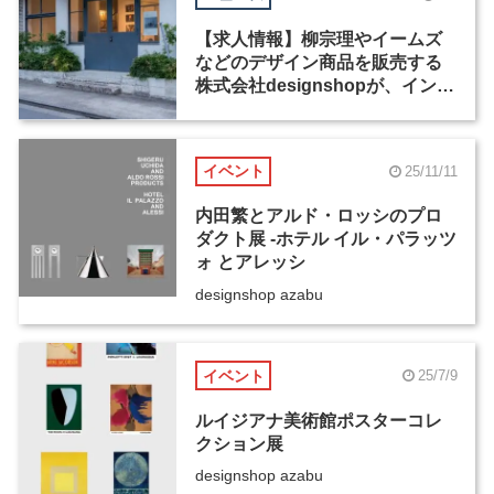
【求人情報】柳宗理やイームズ
などのデザイン商品を販売する
株式会社designshopが、インテ
リアECサイトの運営・受注スタ
ッフを募集
イベント
25/11/11
内田繁とアルド・ロッシのプロ
ダクト展 -ホテル イル・パラッツ
ォ とアレッシ
designshop azabu
イベント
25/7/9
ルイジアナ美術館ポスターコレ
クション展
designshop azabu