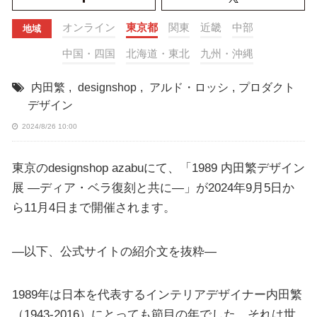
オンライン
東京都
関東
近畿
中部
地域
中国・四国
北海道・東北
九州・沖縄
内田繁
,
designshop
,
アルド・ロッシ
,
プロダクト
デザイン
2024/8/26 10:00
東京のdesignshop azabuにて、「1989 内田繁デザイン
展 ―ディア・ベラ復刻と共に―」が2024年9月5日か
ら11月4日まで開催されます。
—以下、公式サイトの紹介文を抜粋—
1989年は日本を代表するインテリアデザイナー内田繁
（1943-2016）にとっても節目の年でした。それは世