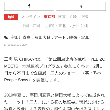
オンライン
東京都
関東
近畿
中部
地域
中国・四国
北海道・東北
九州・沖縄
宇田川直寛
,
横田大輔
,
アート
,
映像・写真
2020/2/18 10:20
工房 親 CHIKAでは、「第12回恵比寿映像祭 YEBIZO
MEETS 地域連携プログラム」参加にあわせ、2月1
日から29日まで企画展「二人のショー 」（英：Two
People Show）を開催します。
2019年夏に、宇田川直寛と横田大輔によって結成され
たユニット「二人」による初の展覧会。現代における
写真と映像による表現の可能性を問いかけるスリリン