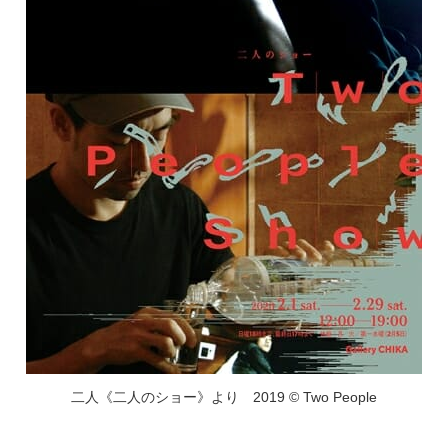
二人《二人のショー》より 2019 © Two People