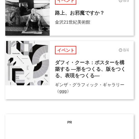
イベント
8/5
路上、お邪魔ですか？
金沢21世紀美術館
イベント
8/4
ダフィ・クーネ：ポスターを構
築する ―形をつくる、版をつく
る、表現をつくる―
ギンザ・グラフィック・ギャラリー
（ggg）
PR