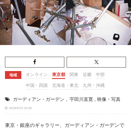
オンライン
東京都
関東
近畿
中部
地域
中国・四国
北海道・東北
九州・沖縄
ガーディアン・ガーデン
,
宇田川直寛
,
映像・写真
2018/5/15 10:00
東京・銀座のギャラリー、ガーディアン・ガーデンで