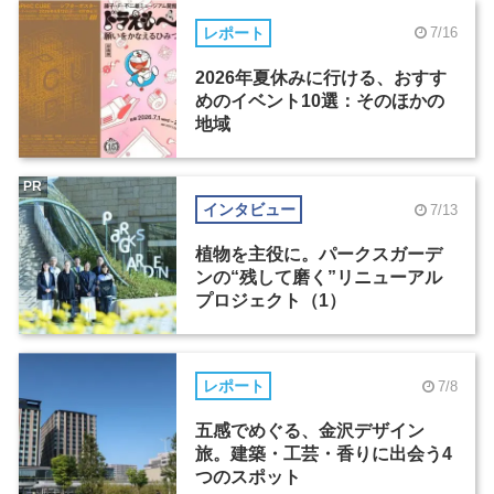
レポート
7/16
2026年夏休みに行ける、おすす
めのイベント10選：そのほかの
地域
PR
インタビュー
7/13
植物を主役に。パークスガーデ
ンの“残して磨く”リニューアル
プロジェクト（1）
レポート
7/8
五感でめぐる、金沢デザイン
旅。建築・工芸・香りに出会う4
つのスポット