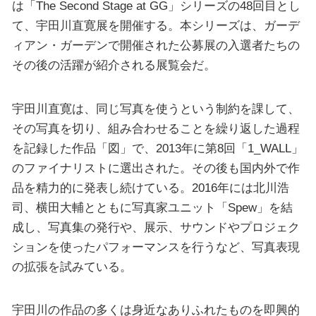
は「The Second Stage at GG」シリーズの48回目とし
て、宇田川直寛展を開催する。本シリーズは、ガーデ
ィアン・ガーデンで開催された公募展の入選者たちの
その後の活躍が紹介される展覧会だ。
宇田川直寛は、同じ写真を使うという制約を課して、
その写真を切り、組み合わせることを繰り返した過程
を記録した作品「図」で、2013年に第8回「1_WALL」
のファイナリストに選出された。その後も国内外で作
品を精力的に発表し続けている。2016年には北川浩
司、横田大輔とともに写真家ユニット「Spew」を結
成し、写真集の発行や、展示、サウンドやプロジェク
ションを使ったパフォーマンスを行うなど、写真表現
の拡張を試みている。
宇田川の作品の多くは身近なありふれたものを即興的