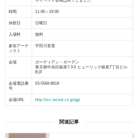
※イベント会期は終了しました
時間
11:00～19:00
休館日
日曜日
入場料
無料
参加アーテ
宇田川直寛
ィスト
会場
ガーディアン・ガーデン
東京都中央区銀座7-3-5 ヒューリック銀座7丁目ビル
B1F
会場電話番
03-5568-8818
号
会場URL
http://rcc.recruit.co.jp/gg/
関連記事