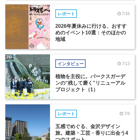
レポート
7/16
2026年夏休みに行ける、おすす
めのイベント10選：そのほかの
地域
PR
インタビュー
7/13
植物を主役に。パークスガーデ
ンの“残して磨く”リニューアル
プロジェクト（1）
レポート
7/8
五感でめぐる、金沢デザイン
旅。建築・工芸・香りに出会う4
つのスポット