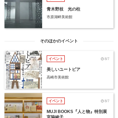
青木野枝 光の柱
市原湖畔美術館
そのほかのイベント
イベント
8/7
美しいユートピア
高崎市美術館
イベント
8/7
MUJI BOOKS『人と物』特別展
宮脇綾子