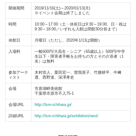
開催期間
2019/11/16(土)～2020/01/13(月)
※イベント会期は終了しました
時間
10:00～17:00（土・休前日は9:30～19:00、日・祝は
9:30～18:00／いずれも入館は閉館30分前まで）
休館日
月曜日（ただし、2020年1/13は開館）
入場料
一般600円/大高生・シニア（65歳以上）500円/中学
生以下・障害者手帳をお持ちの方とその介添者（1
名）は無料
参加アーテ
木村崇人、栗田宏一、曽我英子、竹腰耕平、中﨑
ィスト
透、西野達、深澤孝史
会場
市原湖畔美術館
千葉県市原市不入75-1
会場URL
http://lsm-ichihara.jp/
詳細URL
http://lsm-ichihara.jp/exhibition/next/