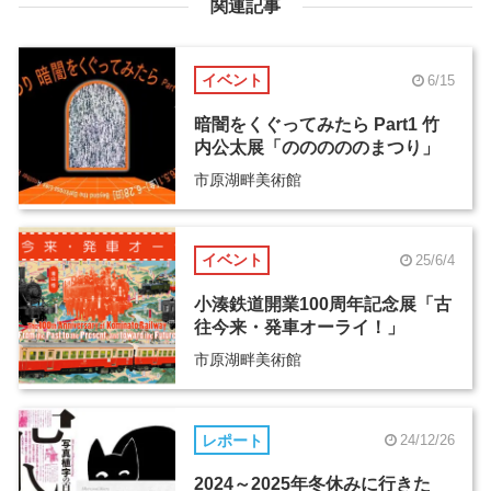
関連記事
イベント
6/15
暗闇をくぐってみたら Part1 竹
内公太展「のののののまつり」
市原湖畔美術館
イベント
25/6/4
小湊鉄道開業100周年記念展「古
往今来・発車オーライ！」
市原湖畔美術館
レポート
24/12/26
2024～2025年冬休みに行きた