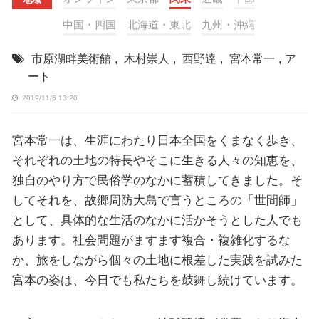
中国・四国
北海道・東北
九州・沖縄
市原湖畔美術館
,
木村崇人
,
西野達
,
宮本常一
,
ア
ート
2019/11/6 13:20
宮本常一は、生涯にわたり日本全国をくまなく歩き、
それぞれの土地の特長やそこに生きる人々の知恵を、
独自のやり方で民俗学のなかに蓄積してきました。そ
してそれを、故郷周防大島で言うところの「世間師」
として、具体的な生活のなかに活かそうとした人でも
あります。社会問題がますます複合・複雑化するな
か、旅をしながら個々の土地に根差した実践を試みた
宮本の姿は、今日でも私たちを鼓舞し続けています。