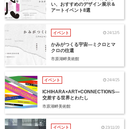
い、おすすめのデザイン展示＆
アートイベント8選
イベント
24/12/5
かみがつくる宇宙―ミクロとマ
クロの往還
市原湖畔美術館
イベント
24/4/25
ICHIHARA×ART×CONNECTIONS―
交差する世界とわたし
市原湖畔美術館
イベント
23/11/20