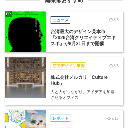
編集部おすすめ
PR
ニュース
8/6
台湾最大のデザイン見本市
「2026台湾クリエイティブエキ
スポ」が8月31日まで開催
空間デザイン事例
8/3
株式会社メルカリ「Culture
Hub」
人と人がつながり、アイデアを加速
させるオフィス
レポート
7/16