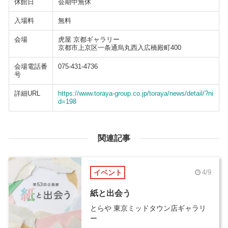
休館日
会期中無休
入場料
無料
会場
虎屋 京都ギャラリー
京都市上京区一条通烏丸西入広橋殿町400
会場電話番
075-431-4736
号
詳細URL
https://www.toraya-group.co.jp/toraya/news/detail/?ni
d=198
関連記事
イベント
4/9
紙と出会う
とらや 東京ミッドタウン店ギャラリ
ー