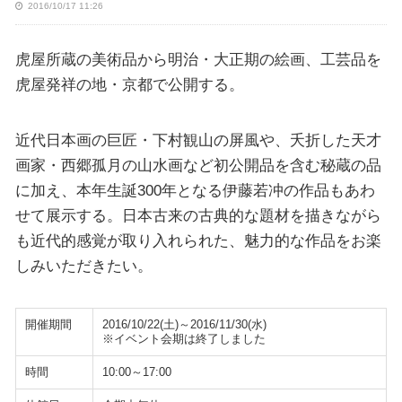
2016/10/17 11:26
虎屋所蔵の美術品から明治・大正期の絵画、工芸品を
虎屋発祥の地・京都で公開する。
近代日本画の巨匠・下村観山の屏風や、夭折した天才
画家・西郷孤月の山水画など初公開品を含む秘蔵の品
に加え、本年生誕300年となる伊藤若冲の作品もあわ
せて展示する。日本古来の古典的な題材を描きながら
も近代的感覚が取り入れられた、魅力的な作品をお楽
しみいただきたい。
開催期間
2016/10/22(土)～2016/11/30(水)
※イベント会期は終了しました
時間
10:00～17:00