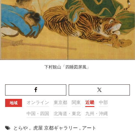
下村観山「四睡図屏風」
オンライン
東京都
関東
近畿
中部
地域
中国・四国
北海道・東北
九州・沖縄
とらや
,
虎屋 京都ギャラリー
,
アート