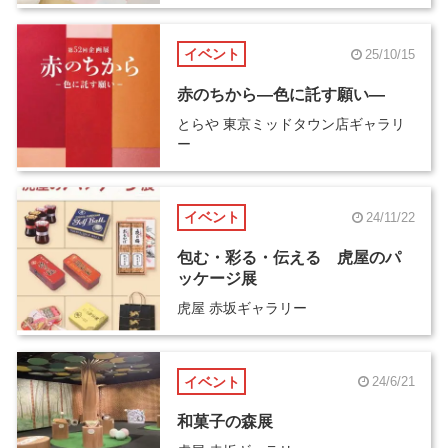
イベント
25/10/15
赤のちから―色に託す願い―
とらや 東京ミッドタウン店ギャラリ
ー
イベント
24/11/22
包む・彩る・伝える 虎屋のパ
ッケージ展
虎屋 赤坂ギャラリー
イベント
24/6/21
和菓子の森展