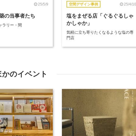
25/5/9
25/4/1
空間デザイン事例
築の当事者たち
塩をまぜる店「ぐるぐるしゃ
かしゃか」
ャラリー・間
気軽に立ち寄りたくなるような塩の専
門店
ほかのイベント