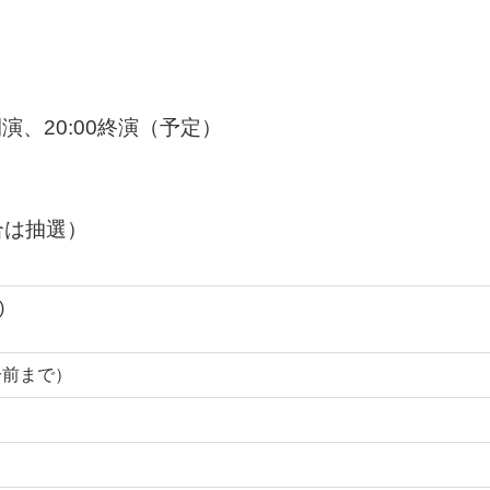
開演、20:00終演（予定）
合は抽選）
)
0分前まで）