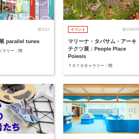
2/12
25/8/2
イベント
arallel tunes
マリーナ・タバサム・アーキ
テクツ展：People Place
ャラリー・間
Poiesis
ＴＯＴＯギャラリー・間