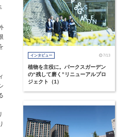
手
外
限
を
7/13
インタビュー
植物を主役に。パークスガーデン
の“残して磨く”リニューアルプロ
ィ
ジェクト（1）
シ
る
リ
り