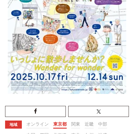
オンライン
東京都
関東
近畿
中部
地域