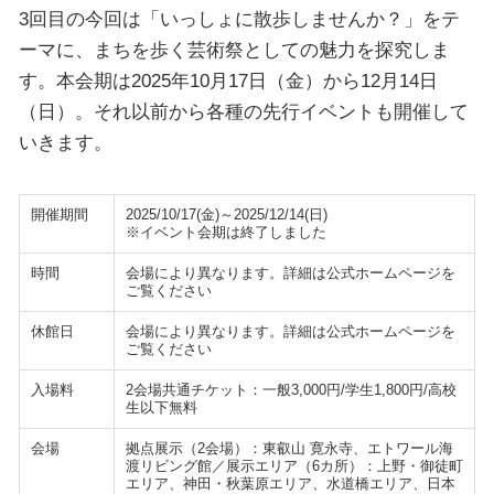
3回目の今回は「いっしょに散歩しませんか？」をテ
ーマに、まちを歩く芸術祭としての魅力を探究しま
す。本会期は2025年10月17日（金）から12月14日
（日）。それ以前から各種の先行イベントも開催して
いきます。
開催期間
2025/10/17(金)～2025/12/14(日)
※イベント会期は終了しました
時間
会場により異なります。詳細は公式ホームページを
ご覧ください
休館日
会場により異なります。詳細は公式ホームページを
ご覧ください
入場料
2会場共通チケット：一般3,000円/学生1,800円/高校
生以下無料
会場
拠点展示（2会場）：東叡山 寛永寺、エトワール海
渡リビング館／展示エリア（6カ所）：上野・御徒町
エリア、神田・秋葉原エリア、水道橋エリア、日本