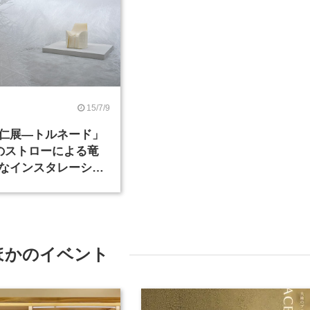
15/7/9
仁展―トルネード」
本のストローによる竜
なインスタレーショ
ほかのイベント