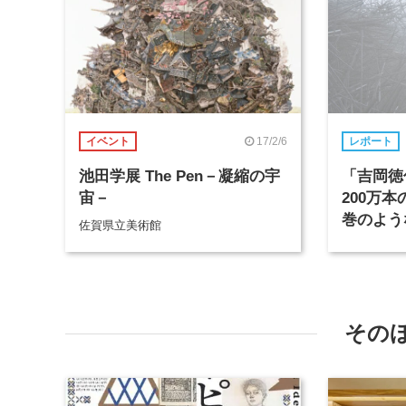
17/2/6
イベント
レポート
池田学展 The Pen－凝縮の宇
「吉岡徳
宙－
200万
巻のよう
佐賀県立美術館
ン
その