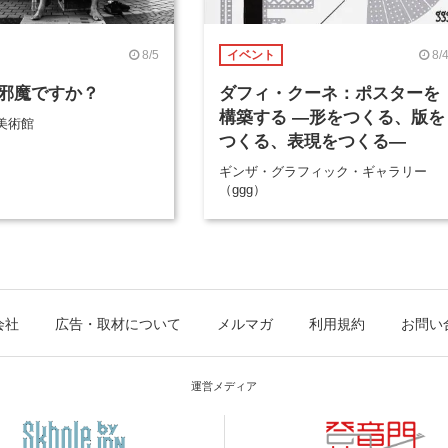
8/5
8/
イベント
邪魔ですか？
ダフィ・クーネ：ポスターを
構築する ―形をつくる、版を
美術館
つくる、表現をつくる―
ギンザ・グラフィック・ギャラリー
（ggg）
会社
広告・取材について
メルマガ
利用規約
お問い
運営メディア