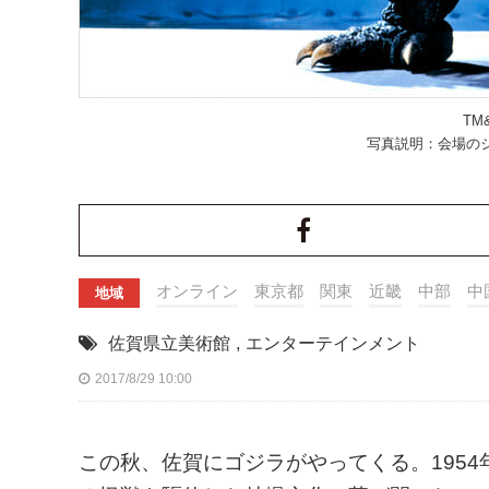
TM&
写真説明：会場の
オンライン
東京都
関東
近畿
中部
中
地域
佐賀県立美術館
,
エンターテインメント
2017/8/29 10:00
この秋、佐賀にゴジラがやってくる。195