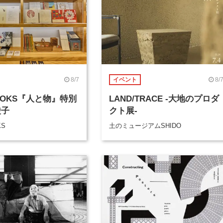
8/7
8/
イベント
BOOKS『人と物』特別
LAND/TRACE -大地のプロダ
綾子
クト展-
KS
土のミュージアムSHIDO