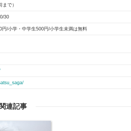
分前まで）
0/30
00円/小学・中学生500円/小学生未満は無料
/
usatsu_saga/
関連記事