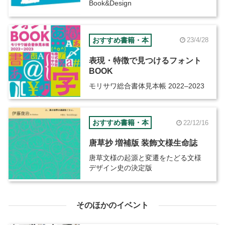
Book&Design
おすすめ書籍・本
23/4/28
表現・特徴で見つけるフォント
BOOK
モリサワ総合書体見本帳 2022–2023
おすすめ書籍・本
22/12/16
唐草抄 増補版 装飾文様生命誌
唐草文様の起源と変遷をたどる文様
デザイン史の決定版
そのほかのイベント