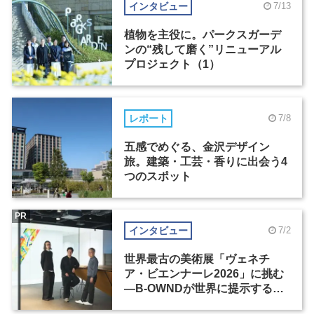
インタビュー
7/13
植物を主役に。パークスガーデ
ンの“残して磨く”リニューアル
プロジェクト（1）
レポート
7/8
五感でめぐる、金沢デザイン
旅。建築・工芸・香りに出会う4
つのスポット
PR
インタビュー
7/2
世界最古の美術展「ヴェネチ
ア・ビエンナーレ2026」に挑む
―B-OWNDが世界に提示する美
の基準とは？（前編）