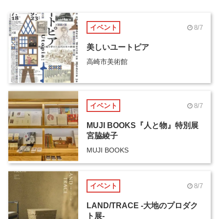
イベント
8/7
美しいユートピア
高崎市美術館
イベント
8/7
MUJI BOOKS『人と物』特別展
宮脇綾子
MUJI BOOKS
イベント
8/7
LAND/TRACE -大地のプロダク
ト展-