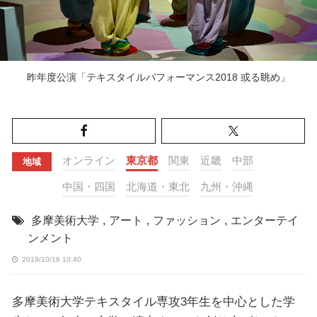
昨年度公演「テキスタイルパフォーマンス2018 或る眺め」
オンライン
東京都
関東
近畿
中部
地域
中国・四国
北海道・東北
九州・沖縄
多摩美術大学
,
アート
,
ファッション
,
エンターテイ
ンメント
2019/10/16 10:40
多摩美術大学テキスタイル専攻3年生を中心とした学