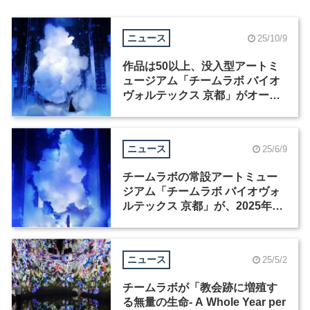
ニュース
25/10/9
作品は50以上、没入型アートミ
ュージアム「チームラボ バイオ
ヴォルテックス 京都」がオープ
ン
ニュース
25/6/9
チームラボの常設アートミュー
ジアム「チームラボ バイオヴォ
ルテックス 京都」が、2025年秋
に開館
ニュース
25/5/2
チームラボが「教会跡に増殖す
る無量の生命- A Whole Year per