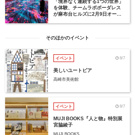
「境界なく連続する1つの世界」
を体験、チームラボボーダレス
が麻布台ヒルズに2月9日オープ
ン
そのほかのイベント
イベント
8/7
美しいユートピア
高崎市美術館
イベント
8/7
MUJI BOOKS『人と物』特別展
宮脇綾子
MUJI BOOKS