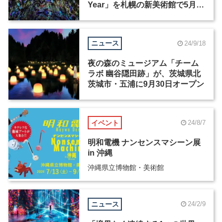
Year」を札幌の新美術館で5月2
日より展示
ニュース
24/9/18
夜の森のミュージアム「チーム
ラボ 幽谷隠田跡」が、茨城県北
茨城市・五浦に9月30日オープン
イベント
24/8/7
明和電機 ナンセンスマシーン展
in 沖縄
沖縄県立博物館・美術館
ニュース
24/2/9