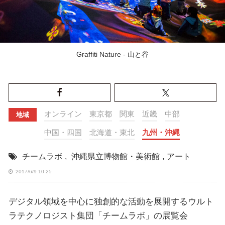
Graffiti Nature - 山と谷
オンライン
東京都
関東
近畿
中部
地域
中国・四国
北海道・東北
九州・沖縄
チームラボ
,
沖縄県立博物館・美術館
,
アート
2017/6/9 10:25
デジタル領域を中心に独創的な活動を展開するウルト
ラテクノロジスト集団「チームラボ」の展覧会