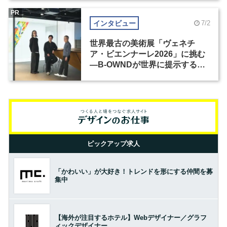
PR
インタビュー
7/2
世界最古の美術展「ヴェネチ
ア・ビエンナーレ2026」に挑む
―B-OWNDが世界に提示する美
の基準とは？（前編）
ピックアップ求人
「かわいい」が大好き！トレンドを形にする仲間を募
集中
【海外が注目するホテル】Webデザイナー／グラフ
ィックデザイナー