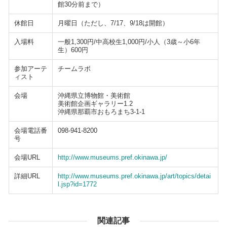
館30分前まで）
休館日
月曜日（ただし、7/17、9/18は開館）
入場料
一般1,300円/中高校生1,000円/小人（3歳～小6年
生）600円
参加アーテ
チームラボ
ィスト
会場
沖縄県立博物館・美術館
美術館企画ギャラリー1.2
沖縄県那覇市おもろまち3-1-1
会場電話番
098-941-8200
号
会場URL
http://www.museums.pref.okinawa.jp/
詳細URL
http://www.museums.pref.okinawa.jp/art/topics/detai
l.jsp?id=1772
関連記事