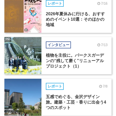
レポート
7/16
2026年夏休みに行ける、おすす
めのイベント10選：そのほかの
地域
PR
インタビュー
7/13
植物を主役に。パークスガーデ
ンの“残して磨く”リニューアル
プロジェクト（1）
レポート
7/8
五感でめぐる、金沢デザイン
旅。建築・工芸・香りに出会う4
つのスポット