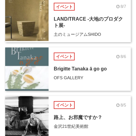
イベント
8/7
LAND/TRACE -大地のプロダク
ト展-
土のミュージアムSHIDO
イベント
8/6
Brigitte Tanaka ā go go
OFS GALLERY
イベント
8/5
路上、お邪魔ですか？
金沢21世紀美術館