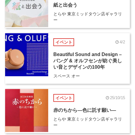
紙と出会う
とらや 東京ミッドタウン店ギャラリ
ー
イベント
4/2
Beautiful Sound and Design –
バング & オルフセンが紡ぐ美し
い音とデザインの100年
スペース オー
イベント
25/10/15
赤のちから―色に託す願い―
とらや 東京ミッドタウン店ギャラリ
ー