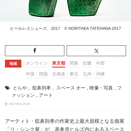
ヒールレスシューズ、2017 © NORITAKA TATEHANA 2017
オンライン
東京都
関東
近畿
中部
地域
中国・四国
北海道・東北
九州・沖縄
とらや
,
舘鼻則孝
,
スペース オー
,
映像・写真
,
フ
ァッション
,
アート
2017/8/3 15:25
アーティト・舘鼻則孝の作家史上最大規模となる個展
「リ・シンク展」が、表参道ヒルズ内にあるスペース