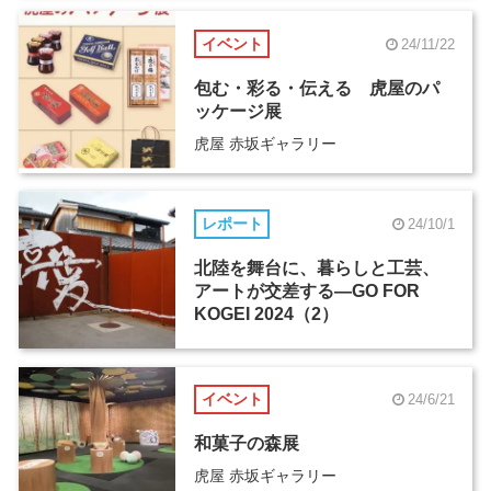
イベント
24/11/22
包む・彩る・伝える 虎屋のパ
ッケージ展
虎屋 赤坂ギャラリー
レポート
24/10/1
北陸を舞台に、暮らしと工芸、
アートが交差する―GO FOR
KOGEI 2024（2）
イベント
24/6/21
和菓子の森展
虎屋 赤坂ギャラリー