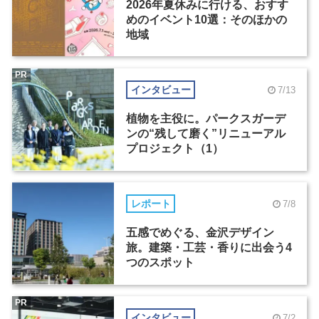
2026年夏休みに行ける、おすす
めのイベント10選：そのほかの
地域
PR
インタビュー
7/13
植物を主役に。パークスガーデ
ンの“残して磨く”リニューアル
プロジェクト（1）
レポート
7/8
五感でめぐる、金沢デザイン
旅。建築・工芸・香りに出会う4
つのスポット
PR
インタビュー
7/2