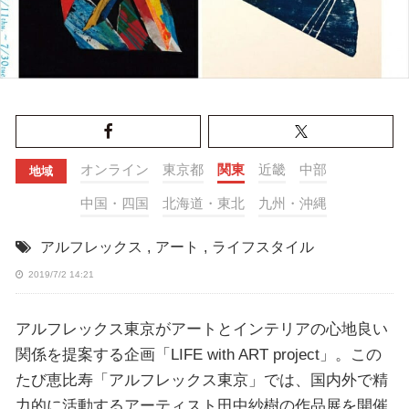
オンライン
東京都
関東
近畿
中部
地域
中国・四国
北海道・東北
九州・沖縄
アルフレックス
,
アート
,
ライフスタイル
2019/7/2 14:21
アルフレックス東京がアートとインテリアの心地良い
関係を提案する企画「LIFE with ART project」。この
たび恵比寿「アルフレックス東京」では、国内外で精
力的に活動するアーティスト田中紗樹の作品展を開催