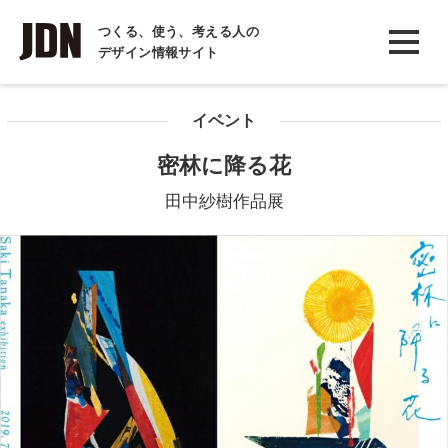
INTERVIEW
つくる、使う、考える人の
デザイン情報サイト
インタビュー
REPORT
イベント
レポート
密林に降る花
COLUMN
田中紗樹作品展
コラム