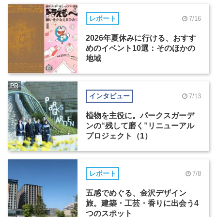
レポート
7/16
2026年夏休みに行ける、おすす
めのイベント10選：そのほかの
地域
PR
インタビュー
7/13
植物を主役に。パークスガーデ
ンの“残して磨く”リニューアル
プロジェクト（1）
レポート
7/8
五感でめぐる、金沢デザイン
旅。建築・工芸・香りに出会う4
つのスポット