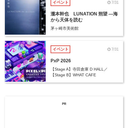
イベント
7/31
瀧本幹也 LUNATION 朔望 ―海
から天体を読む
茅ヶ崎市美術館
イベント
7/31
PxP 2026
【Stage A】寺田倉庫 D HALL／
【Stage B】WHAT CAFE
PR