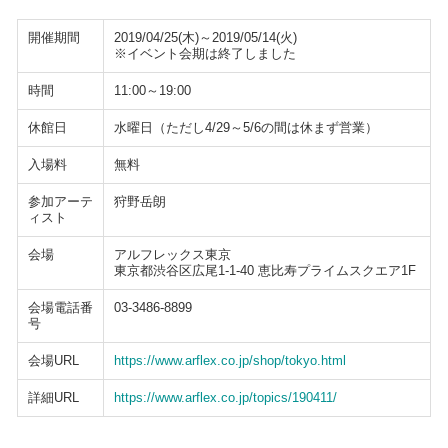
開催期間
2019/04/25(木)～2019/05/14(火)
※イベント会期は終了しました
時間
11:00～19:00
休館日
水曜日（ただし4/29～5/6の間は休まず営業）
入場料
無料
参加アーテ
狩野岳朗
ィスト
会場
アルフレックス東京
東京都渋谷区広尾1-1-40 恵比寿プライムスクエア1F
会場電話番
03-3486-8899
号
会場URL
https://www.arflex.co.jp/shop/tokyo.html
詳細URL
https://www.arflex.co.jp/topics/190411/