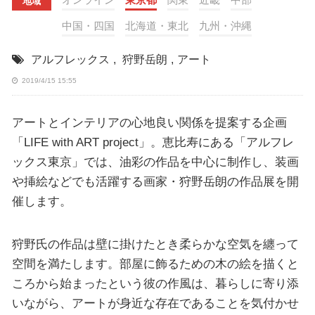
地域
中国・四国
北海道・東北
九州・沖縄
アルフレックス
,
狩野岳朗
,
アート
2019/4/15 15:55
アートとインテリアの心地良い関係を提案する企画
「LIFE with ART project」。恵比寿にある「アルフレ
ックス東京」では、油彩の作品を中心に制作し、装画
や挿絵などでも活躍する画家・狩野岳朗の作品展を開
催します。
狩野氏の作品は壁に掛けたとき柔らかな空気を纏って
空間を満たします。部屋に飾るための木の絵を描くと
ころから始まったという彼の作風は、暮らしに寄り添
いながら、アートが身近な存在であることを気付かせ