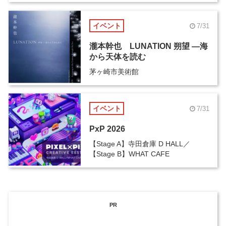
イベント
7/31
瀧本幹也 LUNATION 朔望 ―海
から天体を読む
茅ヶ崎市美術館
イベント
7/31
PxP 2026
【Stage A】寺田倉庫 D HALL／
【Stage B】WHAT CAFE
PR