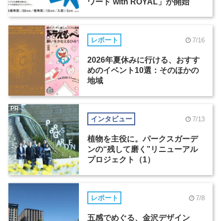
ワード with ROYAL」が開始
レポート
7/16
2026年夏休みに行ける、おすす
めのイベント10選：そのほかの
地域
PR
インタビュー
7/13
植物を主役に。パークスガーデ
ンの“残して磨く”リニューアル
プロジェクト（1）
レポート
7/8
五感でめぐる、金沢デザイン